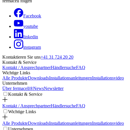
fermacell folgen
Facebook
youtube
linkedin
instagram
Kontaktieren Sie uns
+41 31 724 20 20
Kontakt & Service
Kontakt / Ansprechpartner
Händlersuche
FAQ
Wichtige Links
Alle Produkte
Downloads
Installationsanleitungen
Installationsvideo
Unternehmen
Über fermacell®
News
Newsletter
Kontakt & Service
Kontakt / Ansprechpartner
Händlersuche
FAQ
Wichtige Links
Alle Produkte
Downloads
Installationsanleitungen
Installationsvideo
Unternehmen