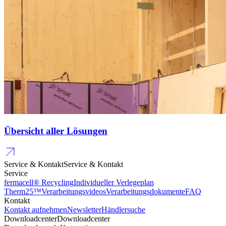
Übersicht aller Lösungen
Service & Kontakt
Service & Kontakt
Service
fermacell® Recycling
Individueller Verlegeplan
Therm25™
Verarbeitungsvideos
Verarbeitungsdokumente
FAQ
Kontakt
Kontakt aufnehmen
Newsletter
Händlersuche
Downloadcenter
Downloadcenter