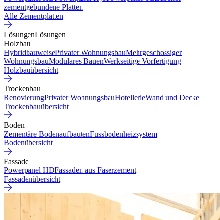
zementgebundene Platten
Alle Zementplatten
Lösungen
Lösungen
Holzbau
Hybridbauweise
Privater Wohnungsbau
Mehrgeschossiger
Wohnungsbau
Modulares Bauen
Werkseitige Vorfertigung
Holzbauübersicht
Trockenbau
Renovierung
Privater Wohnungsbau
Hotellerie
Wand und Decke
Trockenbauübersicht
Boden
Zementäre Bodenaufbauten
Fussbodenheizsystem
Bodenübersicht
Fassade
Powerpanel HD
Fassaden aus Faserzement
Fassadenübersicht