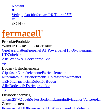
Kontakt
Verlegeplan für fermacell® Therm25™
CH-de
Produkte
Produkte
Wand & Decke / Gipsfaserplatten
Gipsfaserplatten
Firepanel A1
Powerpanel H₂O
Powerpanel
HD
Zubehör
Alle Wand- & Deckenprodukte
Boden / Estrichelemente
Gipsfaser Estrichelemente
Estrichelemente
Mineralwolle
Estrichelemente Holzfaser
Powerpanel
TE
Höhenausgleich
Zubehör Boden
Alle Boden- & Estrichprodukte
Fussbodenheizung
Therm25™
Zubehör Fussbodenheizung
Individueller Verlegeplan
Zementplatten
Powerpanel HD
Powerpanel H₂0
Powerpanel TE
Zubehör