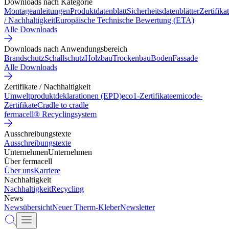
Downloads nach Kategorie
Montageanleitungen
Produktdatenblatt
Sicherheitsdatenblätter
Zertifika
/ Nachhaltigkeit
Europäische Technische Bewertung (ETA)
Alle Downloads
Downloads nach Anwendungsbereich
Brandschutz
Schallschutz
Holzbau
Trockenbau
Boden
Fassade
Alle Downloads
Zertifikate / Nachhaltigkeit
Umweltproduktdeklarationen (EPD)
eco1-Zertifikate
emicode-
Zertifikate
Cradle to cradle
fermacell® Recyclingsystem
Ausschreibungstexte
Ausschreibungstexte
Unternehmen
Unternehmen
Über fermacell
Über uns
Karriere
Nachhaltigkeit
Nachhaltigkeit
Recycling
News
Newsübersicht
Neuer Therm-Kleber
Newsletter