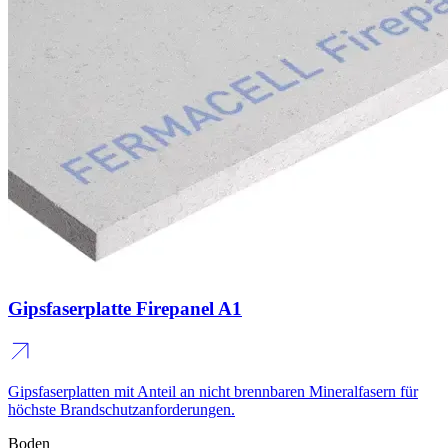
Gipsfaserplatte Firepanel A1
Gipsfaserplatten mit Anteil an nicht brennbaren Mineralfasern
für
höchste Brandschutzanforderungen.
Boden