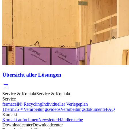
Übersicht aller Lösungen
Service & Kontakt
Service & Kontakt
Service
fermacell® Recycling
Individueller Verlegeplan
Therm25™
Verarbeitungsvideos
Verarbeitungsdokumente
FAQ
Kontakt
Kontakt aufnehmen
Newsletter
Händlersuche
Downloadcenter
Downloadcenter