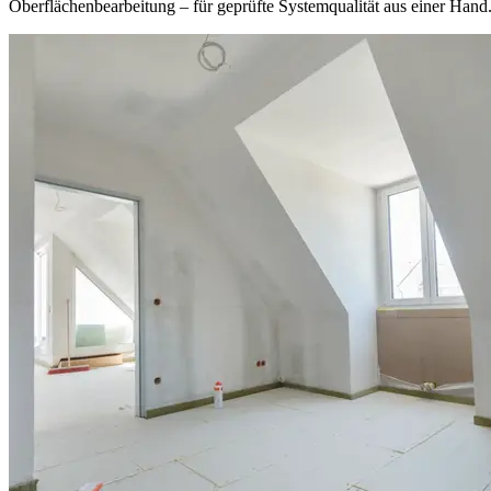
Oberflächenbearbeitung – für geprüfte Systemqualität aus einer Hand