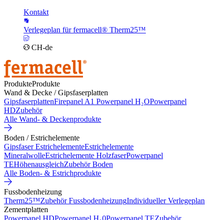
Kontakt
Verlegeplan für fermacell® Therm25™
CH-de
Produkte
Produkte
Wand & Decke / Gipsfaserplatten
Gipsfaserplatten
Firepanel A1
Powerpanel H₂O
Powerpanel
HD
Zubehör
Alle Wand- & Deckenprodukte
Boden / Estrichelemente
Gipsfaser Estrichelemente
Estrichelemente
Mineralwolle
Estrichelemente Holzfaser
Powerpanel
TE
Höhenausgleich
Zubehör Boden
Alle Boden- & Estrichprodukte
Fussbodenheizung
Therm25™
Zubehör Fussbodenheizung
Individueller Verlegeplan
Zementplatten
Powerpanel HD
Powerpanel H₂0
Powerpanel TE
Zubehör