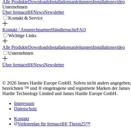
Alle Produkte
Downloads
Installationsanleitungen
Installationsvideo
Unternehmen
Über fermacell®
News
Newsletter
Kontakt & Service
Kontakt / Ansprechpartner
Händlersuche
FAQ
Wichtige Links
Alle Produkte
Downloads
Installationsanleitungen
Installationsvideo
Unternehmen
Über fermacell®
News
Newsletter
© 2026 James Hardie Europe GmbH. Sofern nicht anders angegeben
bezeichnen ™ und ® eingetragene und registrierte Marken der James
Hardie Technology Limited und James Hardie Europe GmbH.
Impressum
Datenschutz
Kontakt
Verlegeplan für fermacell® Therm25™