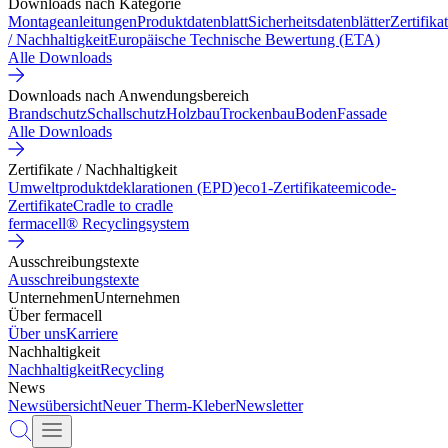
Downloads nach Kategorie
Montageanleitungen
Produktdatenblatt
Sicherheitsdatenblätter
Zertifika
/ Nachhaltigkeit
Europäische Technische Bewertung (ETA)
Alle Downloads
Downloads nach Anwendungsbereich
Brandschutz
Schallschutz
Holzbau
Trockenbau
Boden
Fassade
Alle Downloads
Zertifikate / Nachhaltigkeit
Umweltproduktdeklarationen (EPD)
eco1-Zertifikate
emicode-
Zertifikate
Cradle to cradle
fermacell® Recyclingsystem
Ausschreibungstexte
Ausschreibungstexte
Unternehmen
Unternehmen
Über fermacell
Über uns
Karriere
Nachhaltigkeit
Nachhaltigkeit
Recycling
News
Newsübersicht
Neuer Therm-Kleber
Newsletter