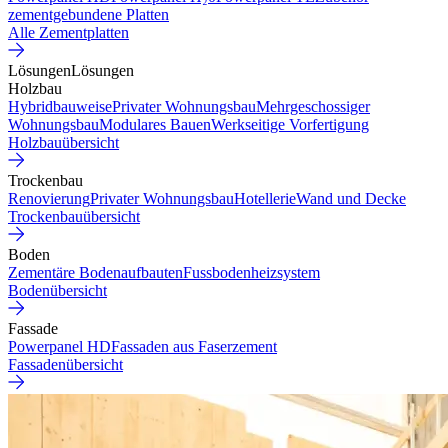
zementgebundene Platten
Alle Zementplatten
Lösungen
Lösungen
Holzbau
Hybridbauweise
Privater Wohnungsbau
Mehrgeschossiger
Wohnungsbau
Modulares Bauen
Werkseitige Vorfertigung
Holzbauübersicht
Trockenbau
Renovierung
Privater Wohnungsbau
Hotellerie
Wand und Decke
Trockenbauübersicht
Boden
Zementäre Bodenaufbauten
Fussbodenheizsystem
Bodenübersicht
Fassade
Powerpanel HD
Fassaden aus Faserzement
Fassadenübersicht