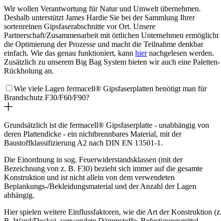
Wir wollen Verantwortung für Natur und Umwelt übernehmen.
Deshalb unterstützt James Hardie Sie bei der Sammlung Ihrer
sortenreinen Gipsfaserabschnitte vor Ort. Unsere
Partnerschaft/Zusammenarbeit mit örtlichen Unternehmen ermöglicht
die Optimierung der Prozesse und macht die Teilnahme denkbar
einfach. Wie das genau funktioniert, kann
hier
nachgelesen werden.
Zusätzlich zu unserem Big Bag System bieten wir auch eine Paletten-
Rückholung an.
Wie viele Lagen fermacell® Gipsfaserplatten benötigt man für
Brandschutz F30/F60/F90?
Grundsätzlich ist die fermacell® Gipsfaserplatte - unabhängig von
deren Plattendicke - ein nichtbrennbares Material, mit der
Baustoffklassifizierung A2 nach DIN EN 13501-1.
Die Einordnung in sog. Feuerwiderstandsklassen (mit der
Bezeichnung von z. B. F30) bezieht sich immer auf die gesamte
Konstruktion und ist nicht allein von dem verwendeten
Beplankungs-/Bekleidungsmaterial und der Anzahl der Lagen
abhängig.
Hier spielen weitere Einflussfaktoren, wie die Art der Konstruktion (z
B. Wand/Decke), verwendete Dämmstoffe, Befestigungsmittel,