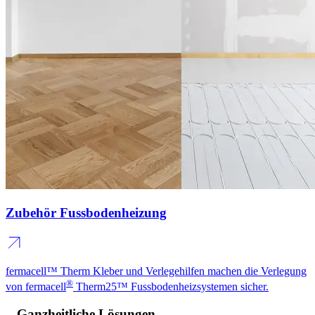
Zubehör Fussbodenheizung
fermacell™ Therm Kleber und Verlegehilfen machen die Verlegung
®
von fermacell
Therm25™ Fussbodenheizsystemen sicher.
Ganzheitliche Lösungen