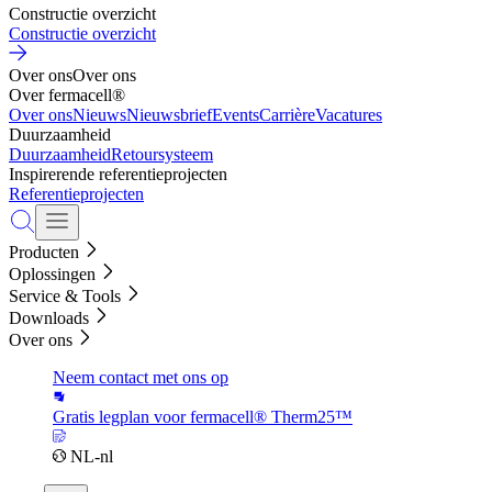
Constructie overzicht
Constructie overzicht
Over ons
Over ons
Over fermacell®
Over ons
Nieuws
Nieuwsbrief
Events
Carrière
Vacatures
Duurzaamheid
Duurzaamheid
Retoursysteem
Inspirerende referentieprojecten
Referentieprojecten
Producten
Oplossingen
Service & Tools
Downloads
Over ons
Neem contact met ons op
Gratis legplan voor fermacell® Therm25™
NL-nl