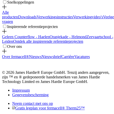
Snelkoppelingen
Alle
producten
Downloads
Verwerkingsinstructies
Verwerkingvideo's
Veelge
vragen
Inspirerende referentieprojecten
Geleen Counterflow - Haelen
Oranjekade - Helmond
Zeevaartschool -
Leiden
Ontdek alle inspirerende referentieprojecten
Over ons
Over fermacell®
Nieuws
Nieuwsbrief
Carrière
Vacatures
© 2026 James Hardie® Europe GmbH. Tenzij anders aangegeven,
zijn ™ en ® gedeponeerde handelsmerken van James Hardie
Technology Limited en James Hardie Europe GmbH.
Impressum
Gegevensbescherming
Neem contact met ons op
Gratis legplan voor fermacell® Therm25™