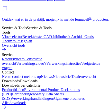
®
Ontdek wat er in de praktijk mogelijk is met de fermacell
producten.
Service & Tools
Service & Tools
Tools
Vloerselector
Bestekteksten
CAD-bibliotheek Archidat
Gratis
Therm25™ legplan
Overzicht tools
Service
Retoursysteem
Constructie
overzicht
Verwerkingsvideo's
Verwerkingsinstructies
Veelgestelde
vragen
Contact
Neem contact met ons op
Nieuws
Nieuwsbrief
Dealeroverzicht
Downloads
Downloads
Downloads per categorie
Productbladen
Environmental Product Declarations
(EPD)
Certificeringen
Safety Data Sheets
(SDS)
Verwerkingshandleidingen
Algemene brochures
Alle downloads