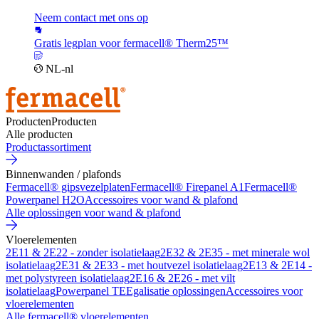
Neem contact met ons op
Gratis legplan voor fermacell® Therm25™
NL-nl
Producten
Producten
Alle producten
Productassortiment
Binnenwanden / plafonds
Fermacell® gipsvezelplaten
Fermacell® Firepanel A1
Fermacell®
Powerpanel H2O
Accessoires voor wand & plafond
Alle oplossingen voor wand & plafond
Vloerelementen
2E11 & 2E22 - zonder isolatielaag
2E32 & 2E35 - met minerale wol
isolatielaag
2E31 & 2E33 - met houtvezel isolatielaag
2E13 & 2E14 -
met polystyreen isolatielaag
2E16 & 2E26 - met vilt
isolatielaag
Powerpanel TE
Egalisatie oplossingen
Accessoires voor
vloerelementen
Alle fermacell® vloerelementen