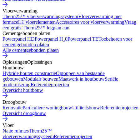
Vloerverwarming
Therm25™ vloerverwarmingssysteem
Vloerverwarming met
fermacell® vloerelementen
Accessoires voor vloerverwarming
Vraag
een gratis Therm25™ legplan aan
Cementgebonden platen
Powerpanel HD
Powerpanel H₂0
Powerpanel TE
Toebehoren voor
cementgebonden platen
Alle cementgebonden platen
Oplossingen
Oplossingen
Houtbouw
Hybride houten constructie
Optoppen van bestaande
gebouwen
Modulair bouwen
Maatwerk in houtbouw
Seriële
modernisering
Referentieprojecten
Overzicht houtbouw
Droogbouw
Renovatie
Particuliere woningbouw
Utiliteitsbouw
Referentieprojecten
Overzicht droogbouw
Vloer
Natte ruimtes
Therm25™
vloerverwarmingssysteem
Referentieprojecten