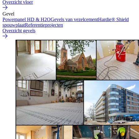
Overzicht vloer
Gevel
Powerpanel HD & H2O
Gevels van vezelcement
Hardie® Shield
spouwplaat
Referentieprojecten
Overzicht gevels