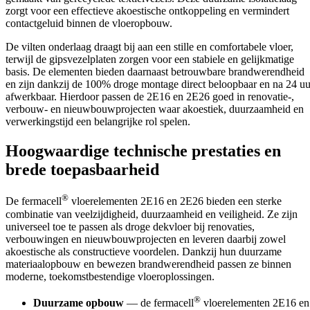
zorgt voor een effectieve akoestische ontkoppeling en vermindert
contactgeluid binnen de vloeropbouw.
De vilten onderlaag draagt bij aan een stille en comfortabele vloer,
terwijl de gipsvezelplaten zorgen voor een stabiele en gelijkmatige
basis. De elementen bieden daarnaast betrouwbare brandwerendheid
en zijn dankzij de 100% droge montage direct beloopbaar en na 24 uu
afwerkbaar. Hierdoor passen de 2E16 en 2E26 goed in renovatie-,
verbouw- en nieuwbouwprojecten waar akoestiek, duurzaamheid en
verwerkingstijd een belangrijke rol spelen.
Hoogwaardige technische prestaties en
brede toepasbaarheid
®
De fermacell
vloerelementen 2E16 en 2E26 bieden een sterke
combinatie van veelzijdigheid, duurzaamheid en veiligheid.
Ze zijn
universeel toe te passen als droge dekvloer bij renovaties,
verbouwingen en nieuwbouwprojecten
en leveren daarbij zowel
akoestische als constructieve voordelen. Dankzij hun duurzame
materiaalopbouw en bewezen brandwerendheid passen ze binnen
moderne, toekomstbestendige vloeroplossingen.
®
Duurzame opbouw
— de fermacell
vloerelementen 2E16 en