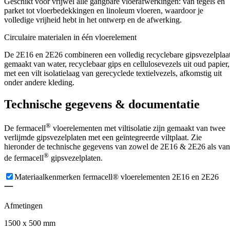
Geschikt voor vrijwel alle gangbare vloerafwerkingen: van tegels en
parket tot vloerbedekkingen en linoleum vloeren, waardoor je
volledige vrijheid hebt in het ontwerp en de afwerking.
Circulaire materialen in één vloerelement
De 2E16 en 2E26 combineren een volledig recyclebare gipsvezelplaat
gemaakt van water, recyclebaar gips en cellulosevezels uit oud papier,
met een vilt isolatielaag van gerecyclede textielvezels, afkomstig uit
onder andere kleding.
Technische gegevens & documentatie
®
De fermacell
vloerelementen met viltisolatie zijn gemaakt van twee
verlijmde gipsvezelplaten met een geïntegreerde viltplaat. Zie
hieronder de technische gegevens van zowel de 2E16 & 2E26 als van
®
de fermacell
gipsvezelplaten.
Materiaalkenmerken fermacell® vloerelementen 2E16 en 2E26
Afmetingen
1500 x 500 mm