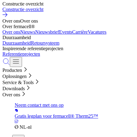
Constructie overzicht
Constructie overzicht
Over ons
Over ons
Over fermacell®
Over ons
Nieuws
Nieuwsbrief
Events
Carrière
Vacatures
Duurzaamheid
Duurzaamheid
Retoursysteem
Inspirerende referentieprojecten
Referentieprojecten
Producten
Oplossingen
Service & Tools
Downloads
Over ons
Neem contact met ons op
Gratis legplan voor fermacell® Therm25™
NL-nl