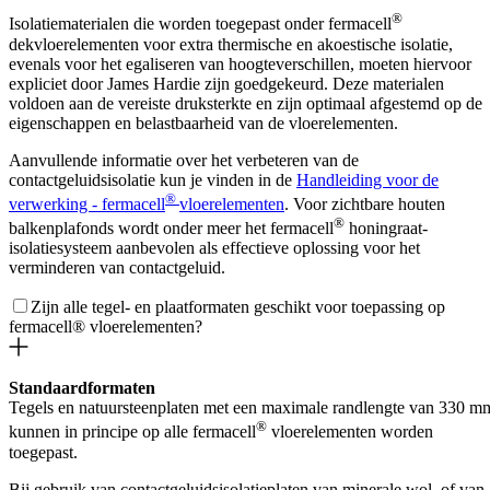
®
Isolatiematerialen die worden toegepast onder fermacell
dekvloerelementen voor extra thermische en akoestische isolatie,
evenals voor het egaliseren van hoogteverschillen, moeten hiervoor
expliciet door James Hardie zijn goedgekeurd. Deze materialen
voldoen aan de vereiste druksterkte en zijn optimaal afgestemd op de
eigenschappen en belastbaarheid van de vloerelementen.
Aanvullende informatie over het verbeteren van de
contactgeluidsisolatie kun je vinden in de
Handleiding voor de
®
verwerking - fermacell
vloerelementen
. Voor zichtbare houten
®
balkenplafonds wordt onder meer het fermacell
honingraat-
isolatiesysteem aanbevolen als effectieve oplossing voor het
verminderen van contactgeluid.
Zijn alle tegel- en plaatformaten geschikt voor toepassing op
fermacell® vloerelementen?
Standaardformaten
Tegels en natuursteenplaten met een maximale randlengte van 330 m
®
kunnen in principe op alle fermacell
vloerelementen worden
toegepast.
Bij gebruik van contactgeluidsisolatieplaten van minerale wol, of van