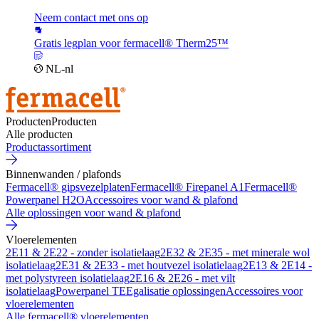
Neem contact met ons op
Gratis legplan voor fermacell® Therm25™
NL-nl
Producten
Producten
Alle producten
Productassortiment
Binnenwanden / plafonds
Fermacell® gipsvezelplaten
Fermacell® Firepanel A1
Fermacell®
Powerpanel H2O
Accessoires voor wand & plafond
Alle oplossingen voor wand & plafond
Vloerelementen
2E11 & 2E22 - zonder isolatielaag
2E32 & 2E35 - met minerale wol
isolatielaag
2E31 & 2E33 - met houtvezel isolatielaag
2E13 & 2E14 -
met polystyreen isolatielaag
2E16 & 2E26 - met vilt
isolatielaag
Powerpanel TE
Egalisatie oplossingen
Accessoires voor
vloerelementen
Alle fermacell® vloerelementen