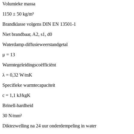
Volumieke massa
1150 ± 50 kg/m³
Brandklasse volgens DIN EN 13501-1
Niet brandbaar, A2, s1, d0
Waterdamp-diffusieweerstandgetal
μ = 13
Warmtegeleidingscoëfficiënt
λ = 0,32 W/mK
Specifieke warmtecapaciteit
c = 1,1 kJ/kgK
Brinell-hardheid
30 N/mm²
Diktezwelling na 24 uur onderdempeling in water