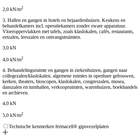
2
2,0 kN/m
3. Hallen en gangen in hotels en bejaardenhuizen. Keukens en
behandelkamers incl. operatiekamers zonder zware apparatuur.
Vloeroppervlakken met tafels, zoals klaslokalen, cafés, restaurants,
eetzalen, leeszalen en ontvangstruimten.
3,0 kN
2
4,0 kN/m
4. Behandelingsruimte en gangen in ziekenhuizen, gangen naar
collegezalen/klaslokalen, algemene ruimtes in openbare gebouwen,
kerken, theaters, bioscopen, klaslokalen, congreszalen, musea,
danszalen en turnhallen, verkoopruimten, warenhuizen, boekhandels
en archieven.
4,0 kN
2
5,0 kN/m
Technische kenmerken fermacell® gipsvezelplaten