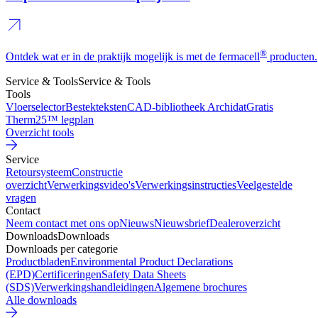
®
Ontdek wat er in de praktijk mogelijk is met de fermacell
producten.
Service & Tools
Service & Tools
Tools
Vloerselector
Bestekteksten
CAD-bibliotheek Archidat
Gratis
Therm25™ legplan
Overzicht tools
Service
Retoursysteem
Constructie
overzicht
Verwerkingsvideo's
Verwerkingsinstructies
Veelgestelde
vragen
Contact
Neem contact met ons op
Nieuws
Nieuwsbrief
Dealeroverzicht
Downloads
Downloads
Downloads per categorie
Productbladen
Environmental Product Declarations
(EPD)
Certificeringen
Safety Data Sheets
(SDS)
Verwerkingshandleidingen
Algemene brochures
Alle downloads