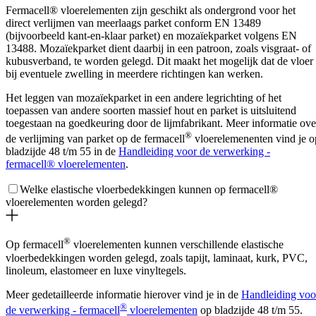
Fermacell® vloerelementen zijn geschikt als ondergrond voor het
direct verlijmen van meerlaags parket conform EN 13489
(bijvoorbeeld kant-en-klaar parket) en mozaïekparket volgens EN
13488. Mozaïekparket dient daarbij in een patroon, zoals visgraat- of
kubusverband, te worden gelegd. Dit maakt het mogelijk dat de vloer
bij eventuele zwelling in meerdere richtingen kan werken.
Het leggen van mozaïekparket in een andere legrichting of het
toepassen van andere soorten massief hout en parket is uitsluitend
toegestaan na goedkeuring door de lijmfabrikant. Meer informatie ove
®
de verlijming van parket op de fermacell
vloerelemenenten vind je o
bladzijde 48 t/m 55 in de
Handleiding voor de verwerking -
fermacell® vloerelementen
.
Welke elastische vloerbedekkingen kunnen op fermacell®
vloerelementen worden gelegd?
®
Op fermacell
vloerelementen kunnen verschillende elastische
vloerbedekkingen worden gelegd, zoals tapijt, laminaat, kurk, PVC,
linoleum, elastomeer en luxe vinyltegels.
Meer gedetailleerde informatie hierover vind je in de
Handleiding voo
®
de verwerking - fermacell
vloerelementen
op bladzijde 48 t/m 55.