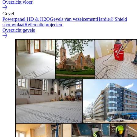
Overzicht vloer
Gevel
Powerpanel HD & H2O
Gevels van vezelcement
Hardie® Shield
spouwplaat
Referentieprojecten
Overzicht gevels