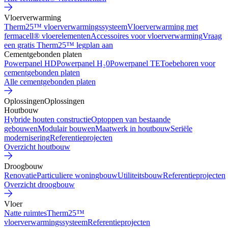
Vloerverwarming
Therm25™ vloerverwarmingssysteem
Vloerverwarming met
fermacell® vloerelementen
Accessoires voor vloerverwarming
Vraag
een gratis Therm25™ legplan aan
Cementgebonden platen
Powerpanel HD
Powerpanel H₂0
Powerpanel TE
Toebehoren voor
cementgebonden platen
Alle cementgebonden platen
Oplossingen
Oplossingen
Houtbouw
Hybride houten constructie
Optoppen van bestaande
gebouwen
Modulair bouwen
Maatwerk in houtbouw
Seriële
modernisering
Referentieprojecten
Overzicht houtbouw
Droogbouw
Renovatie
Particuliere woningbouw
Utiliteitsbouw
Referentieprojecten
Overzicht droogbouw
Vloer
Natte ruimtes
Therm25™
vloerverwarmingssysteem
Referentieprojecten