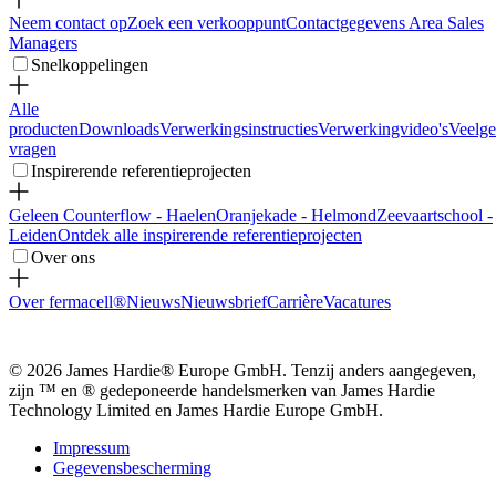
Neem contact op
Zoek een verkooppunt
Contactgegevens Area Sales
Managers
Snelkoppelingen
Alle
producten
Downloads
Verwerkingsinstructies
Verwerkingvideo's
Veelge
vragen
Inspirerende referentieprojecten
Geleen Counterflow - Haelen
Oranjekade - Helmond
Zeevaartschool -
Leiden
Ontdek alle inspirerende referentieprojecten
Over ons
Over fermacell®
Nieuws
Nieuwsbrief
Carrière
Vacatures
© 2026 James Hardie® Europe GmbH. Tenzij anders aangegeven,
zijn ™ en ® gedeponeerde handelsmerken van James Hardie
Technology Limited en James Hardie Europe GmbH.
Impressum
Gegevensbescherming