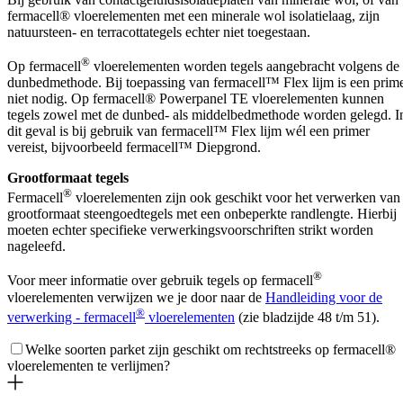
fermacell® vloerelementen met een minerale wol isolatielaag, zijn
natuursteen- en terracottategels echter niet toegestaan.
®
Op fermacell
vloerelementen worden tegels aangebracht volgens de
dunbedmethode. Bij toepassing van fermacell™ Flex lijm is een prim
niet nodig. Op fermacell® Powerpanel TE vloerelementen kunnen
tegels zowel met de dunbed- als middelbedmethode worden gelegd. I
dit geval is bij gebruik van fermacell™ Flex lijm wél een primer
vereist, bijvoorbeeld fermacell™ Diepgrond.
Grootformaat tegels
®
Fermacell
vloerelementen zijn ook geschikt voor het verwerken van
grootformaat steengoedtegels met een onbeperkte randlengte. Hierbij
moeten echter specifieke verwerkingsvoorschriften strikt worden
nageleefd.
®
Voor meer informatie over gebruik tegels op fermacell
vloerelementen verwijzen we je door naar de
Handleiding voor de
®
verwerking - fermacell
vloerelementen
(zie bladzijde 48 t/m 51).
Welke soorten parket zijn geschikt om rechtstreeks op fermacell®
vloerelementen te verlijmen?