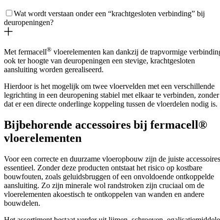
Wat wordt verstaan onder een “krachtgesloten verbinding” bij
deuropeningen?
®
Met fermacell
vloerelementen kan dankzij de trapvormige verbindin
ook ter hoogte van deuropeningen een stevige, krachtgesloten
aansluiting worden gerealiseerd.
Hierdoor is het mogelijk om twee vloervelden met een verschillende
legrichting in een deuropening stabiel met elkaar te verbinden, zonder
dat er een directe onderlinge koppeling tussen de vloerdelen nodig is.
Bijbehorende accessoires bij fermacell®
vloerelementen
Voor een correcte en duurzame vloeropbouw zijn de juiste accessoire
essentieel. Zonder deze producten ontstaat het risico op kostbare
bouwfouten, zoals geluidsbruggen of een onvoldoende ontkoppelde
aansluiting. Zo zijn minerale wol randstroken zijn cruciaal om de
vloerelementen akoestisch te ontkoppelen van wanden en andere
bouwdelen.
Het assortiment bestaat verder uit lijmen, schroeven, egalisatiemiddel