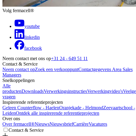
Volg fermacell®
youtube
linkedin
facebook
Neem contact met ons op
+31 24 - 649 51 11
Contact & Service
Neem contact op
Zoek een verkooppunt
Contactgegevens Area Sales
Managers
Snelkoppelingen
Alle
producten
Downloads
Verwerkingsinstructies
Verwerkingvideo's
Veelge
vragen
Inspirerende referentieprojecten
Geleen Counterflow - Haelen
Oranjekade - Helmond
Zeevaartschool -
Leiden
Ontdek alle inspirerende referentieprojecten
Over ons
Over fermacell®
Nieuws
Nieuwsbrief
Carrière
Vacatures
Contact & Service