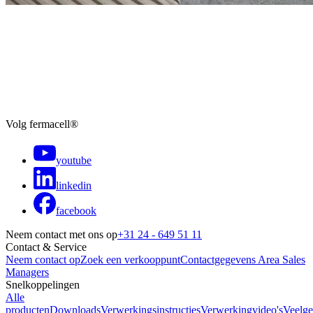
Volg fermacell®
youtube
linkedin
facebook
Neem contact met ons op
+31 24 - 649 51 11
Contact & Service
Neem contact op
Zoek een verkooppunt
Contactgegevens Area Sales
Managers
Snelkoppelingen
Alle
producten
Downloads
Verwerkingsinstructies
Verwerkingvideo's
Veelge