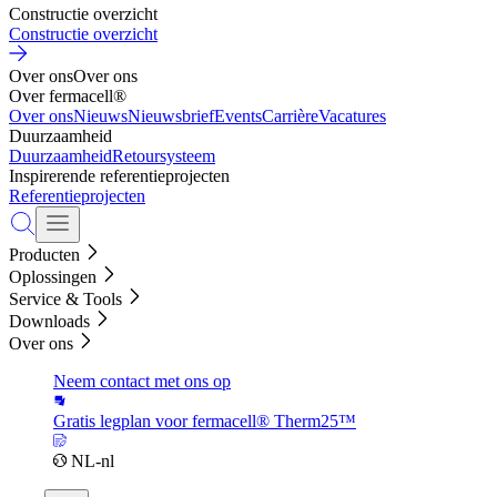
Constructie overzicht
Constructie overzicht
Over ons
Over ons
Over fermacell®
Over ons
Nieuws
Nieuwsbrief
Events
Carrière
Vacatures
Duurzaamheid
Duurzaamheid
Retoursysteem
Inspirerende referentieprojecten
Referentieprojecten
Producten
Oplossingen
Service & Tools
Downloads
Over ons
Neem contact met ons op
Gratis legplan voor fermacell® Therm25™
NL-nl