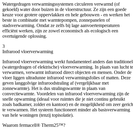
Watergedragen verwarmingssystemen circuleren verwarmd (of
gekoeld) water door buizen in de vloerstructuur. Ze zijn een goede
keuze voor grotere oppervlakken en hele gebouwen - en werken het
beste in combinatie met warmtepompen, zonnepanelen of
stadsverwarming. Omdat ze zelfs bij lage aanvoertemperaturen
efficiënt werken, zijn ze zowel economisch als ecologisch een
overtuigende oplossing.
3
Infrarood vloerverwarming
Infrarood vloerverwarming werkt fundamenteel anders dan traditionel
(watergedragen of elektrische) vloerverwarming. In plaats van lucht t
verwarmen, verwarmt infrarood direct objecten en mensen. Onder de
vloer liggen ultradunne infrarood verwarmingsfolies of matten. Deze
geven langgolvige infraroodstraling af (vergelijkbaar met
zonnewarmte). Het is dus stralingswarmte in plaats van
convectiewarmte.
Voordelen van infrarood vloerverwarming zijn de
snelle opwarming (ideaal voor ruimtes die je niet continu gebruikt
zoals badkamer, zolder en kantoor) en de mogelijkheid om zeer gerich
te verwarmen. Het systeem functioneert minder als basisverwarming
van hele woningen (tenzij topisolatie).
Waarom fermacell® Therm25™?