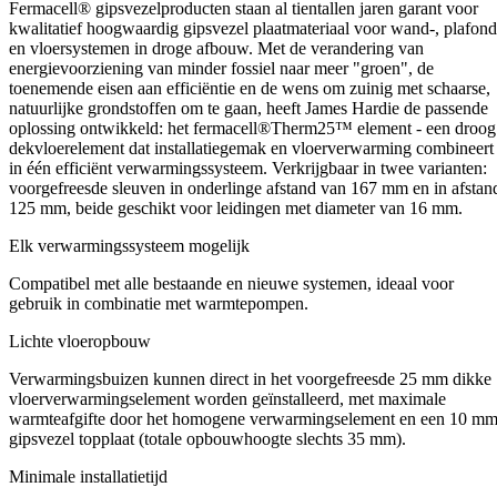
Fermacell® gipsvezelproducten staan al tientallen jaren garant voor
kwalitatief hoogwaardig gipsvezel plaatmateriaal voor wand-, plafond
en vloersystemen in droge afbouw. Met de verandering van
energievoorziening van minder fossiel naar meer "groen", de
toenemende eisen aan efficiëntie en de wens om zuinig met schaarse,
natuurlijke grondstoffen om te gaan, heeft James Hardie de passende
oplossing ontwikkeld: het f
ermacell®
Therm25™ element - een droog
dekvloerelement dat installatiegemak en vloerverwarming combineert
in één efficiënt verwarmingssysteem. Verkrijgbaar in twee varianten:
voorgefreesde sleuven in onderlinge afstand van 167 mm en in afstan
125 mm, beide geschikt voor leidingen met diameter van 16 mm.
Elk verwarmingssysteem mogelijk
Compatibel met alle bestaande en nieuwe systemen, ideaal voor
gebruik in combinatie met warmtepompen.
Lichte vloeropbouw
Verwarmingsbuizen kunnen direct in het voorgefreesde 25 mm dikke
vloerverwarmingselement worden geïnstalleerd, met maximale
warmteafgifte door het homogene verwarmingselement en een 10 m
gipsvezel topplaat (totale opbouwhoogte slechts 35 mm).
Minimale installatietijd