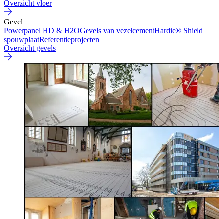
Overzicht vloer
Gevel
Powerpanel HD & H2O
Gevels van vezelcement
Hardie® Shield
spouwplaat
Referentieprojecten
Overzicht gevels