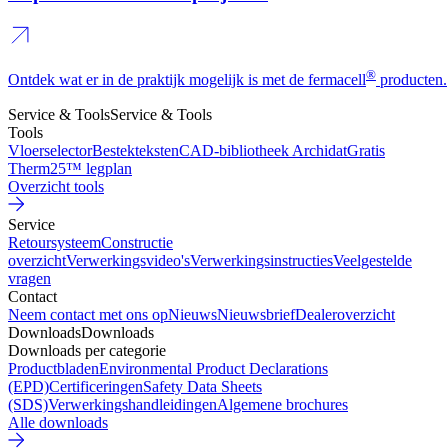
®
Ontdek wat er in de praktijk mogelijk is met de fermacell
producten.
Service & Tools
Service & Tools
Tools
Vloerselector
Bestekteksten
CAD-bibliotheek Archidat
Gratis
Therm25™ legplan
Overzicht tools
Service
Retoursysteem
Constructie
overzicht
Verwerkingsvideo's
Verwerkingsinstructies
Veelgestelde
vragen
Contact
Neem contact met ons op
Nieuws
Nieuwsbrief
Dealeroverzicht
Downloads
Downloads
Downloads per categorie
Productbladen
Environmental Product Declarations
(EPD)
Certificeringen
Safety Data Sheets
(SDS)
Verwerkingshandleidingen
Algemene brochures
Alle downloads