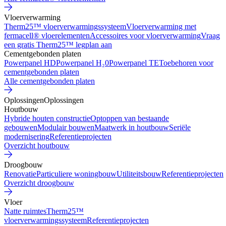
Vloerverwarming
Therm25™ vloerverwarmingssysteem
Vloerverwarming met
fermacell® vloerelementen
Accessoires voor vloerverwarming
Vraag
een gratis Therm25™ legplan aan
Cementgebonden platen
Powerpanel HD
Powerpanel H₂0
Powerpanel TE
Toebehoren voor
cementgebonden platen
Alle cementgebonden platen
Oplossingen
Oplossingen
Houtbouw
Hybride houten constructie
Optoppen van bestaande
gebouwen
Modulair bouwen
Maatwerk in houtbouw
Seriële
modernisering
Referentieprojecten
Overzicht houtbouw
Droogbouw
Renovatie
Particuliere woningbouw
Utiliteitsbouw
Referentieprojecten
Overzicht droogbouw
Vloer
Natte ruimtes
Therm25™
vloerverwarmingssysteem
Referentieprojecten