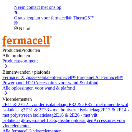
Neem contact met ons op
Gratis legplan voor fermacell® Therm25™
NL-nl
Producten
Producten
Alle producten
Productassortiment
Binnenwanden / plafonds
Fermacell® gipsvezelplaten
Fermacell® Firepanel A1
Fermacell®
Powerpanel H2O
Accessoires voor wand & plafond
Alle oplossingen voor wand & plafond
Vloerelementen
2E11 & 2E22 - zonder isolatielaag
2E32 & 2E35 - met minerale wol
isolatielaag
2E31 & 2E33 - met houtvezel isolatielaag
2E13 & 2E14 -
met polystyreen isolatielaag
2E16 & 2E26 - met vilt
isolatielaag
Powerpanel TE
Egalisatie oplossingen
Accessoires voor
vloerelementen
Alle fermacell® vloerelementen