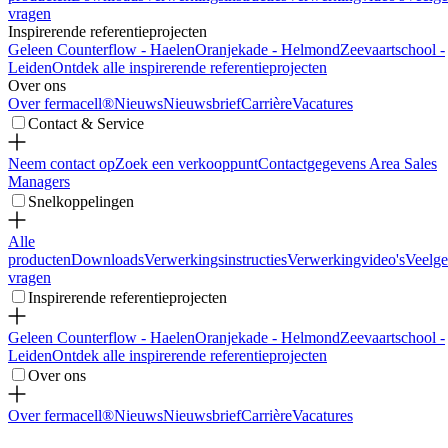
vragen
Inspirerende referentieprojecten
Geleen Counterflow - Haelen
Oranjekade - Helmond
Zeevaartschool -
Leiden
Ontdek alle inspirerende referentieprojecten
Over ons
Over fermacell®
Nieuws
Nieuwsbrief
Carrière
Vacatures
Contact & Service
Neem contact op
Zoek een verkooppunt
Contactgegevens Area Sales
Managers
Snelkoppelingen
Alle
producten
Downloads
Verwerkingsinstructies
Verwerkingvideo's
Veelge
vragen
Inspirerende referentieprojecten
Geleen Counterflow - Haelen
Oranjekade - Helmond
Zeevaartschool -
Leiden
Ontdek alle inspirerende referentieprojecten
Over ons
Over fermacell®
Nieuws
Nieuwsbrief
Carrière
Vacatures