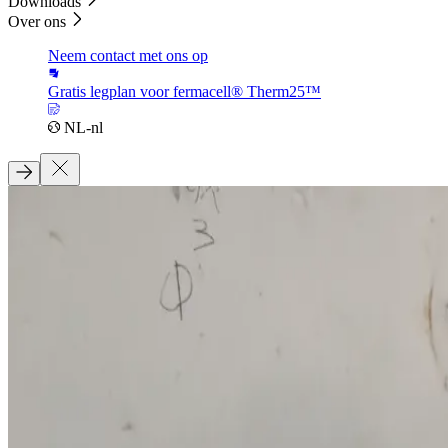
Downloads
Over ons
Neem contact met ons op
Gratis legplan voor fermacell® Therm25™
NL-nl