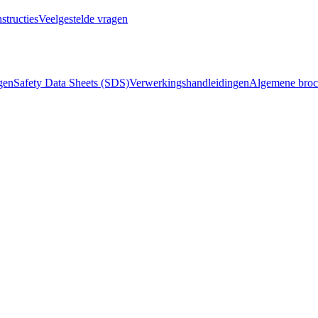
structies
Veelgestelde vragen
ngen
Safety Data Sheets (SDS)
Verwerkingshandleidingen
Algemene broc