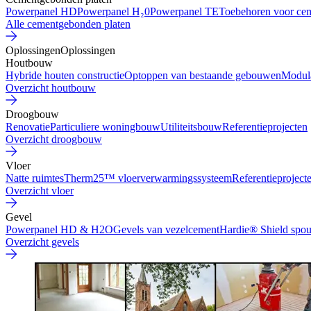
Powerpanel HD
Powerpanel H₂0
Powerpanel TE
Toebehoren voor ce
Alle cementgebonden platen
Oplossingen
Oplossingen
Houtbouw
Hybride houten constructie
Optoppen van bestaande gebouwen
Modul
Overzicht houtbouw
Droogbouw
Renovatie
Particuliere woningbouw
Utiliteitsbouw
Referentieprojecten
Overzicht droogbouw
Vloer
Natte ruimtes
Therm25™ vloerverwarmingssysteem
Referentieproject
Overzicht vloer
Gevel
Powerpanel HD & H2O
Gevels van vezelcement
Hardie® Shield spo
Overzicht gevels