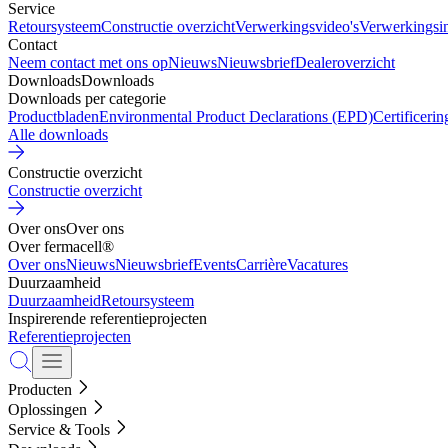
Service
Retoursysteem
Constructie overzicht
Verwerkingsvideo's
Verwerkingsin
Contact
Neem contact met ons op
Nieuws
Nieuwsbrief
Dealeroverzicht
Downloads
Downloads
Downloads per categorie
Productbladen
Environmental Product Declarations (EPD)
Certificeri
Alle downloads
Constructie overzicht
Constructie overzicht
Over ons
Over ons
Over fermacell®
Over ons
Nieuws
Nieuwsbrief
Events
Carrière
Vacatures
Duurzaamheid
Duurzaamheid
Retoursysteem
Inspirerende referentieprojecten
Referentieprojecten
Producten
Oplossingen
Service & Tools