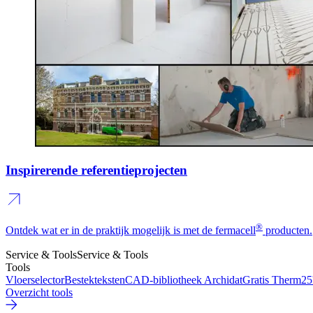
Inspirerende referentieprojecten
®
Ontdek wat er in de praktijk mogelijk is met de fermacell
producten.
Service & Tools
Service & Tools
Tools
Vloerselector
Bestekteksten
CAD-bibliotheek Archidat
Gratis Therm2
Overzicht tools