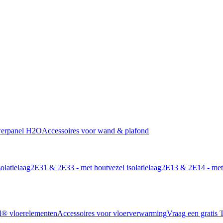
werpanel H2O
Accessoires voor wand & plafond
olatielaag
2E31 & 2E33 - met houtvezel isolatielaag
2E13 & 2E14 - met 
l® vloerelementen
Accessoires voor vloerverwarming
Vraag een gratis