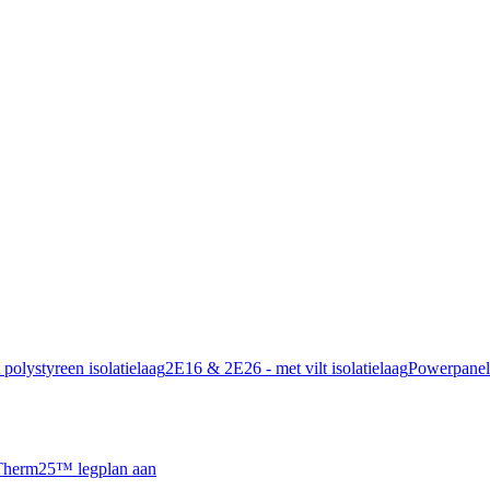
polystyreen isolatielaag
2E16 & 2E26 - met vilt isolatielaag
Powerpanel
 Therm25™ legplan aan