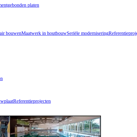
mentgebonden platen
air bouwen
Maatwerk in houtbouw
Seriële modernisering
Referentieproj
en
uwplaat
Referentieprojecten