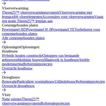
Vloerverwarming
Therm25™ vloerverwarmingssysteem
Vloerverwarming met
fermacell® vloerelementen
Accessoires voor vloerverwarming
Vraag
een gratis Therm25™ legplan aan
Cementgebonden platen
Powerpanel HD
Powerpanel H₂0
Powerpanel TE
Toebehoren voor
cementgebonden platen
Alle cementgebonden platen
Oplossingen
Oplossingen
Houtbouw
Hybride houten constructie
Optoppen van bestaande
gebouwen
Modulair bouwen
Maatwerk in houtbouw
Seriële
modernisering
Referentieprojecten
Overzicht houtbouw
Droogbouw
Renovatie
Particuliere woningbouw
Utiliteitsbouw
Referentieprojecten
Overzicht droogbouw
Vloer
Natte ruimtes
Therm25™
vloerverwarmingssysteem
Referentieprojecten