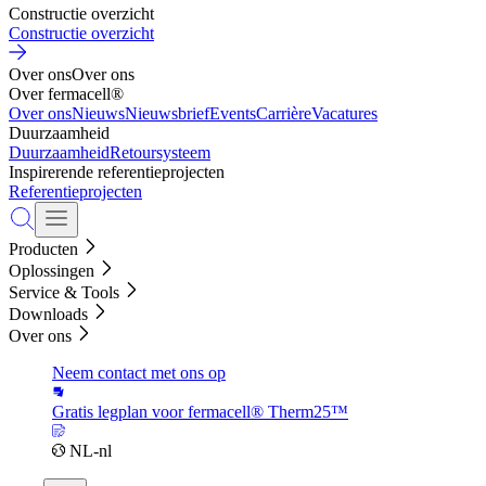
Constructie overzicht
Constructie overzicht
Over ons
Over ons
Over fermacell®
Over ons
Nieuws
Nieuwsbrief
Events
Carrière
Vacatures
Duurzaamheid
Duurzaamheid
Retoursysteem
Inspirerende referentieprojecten
Referentieprojecten
Producten
Oplossingen
Service & Tools
Downloads
Over ons
Neem contact met ons op
Gratis legplan voor fermacell® Therm25™
NL-nl