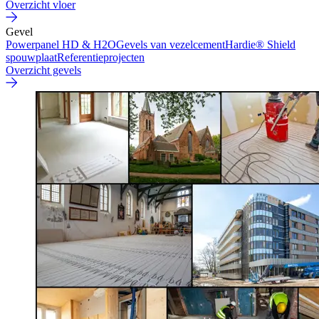
Overzicht vloer
Gevel
Powerpanel HD & H2O
Gevels van vezelcement
Hardie® Shield
spouwplaat
Referentieprojecten
Overzicht gevels