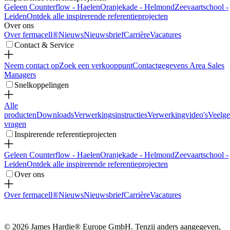
Geleen Counterflow - Haelen
Oranjekade - Helmond
Zeevaartschool -
Leiden
Ontdek alle inspirerende referentieprojecten
Over ons
Over fermacell®
Nieuws
Nieuwsbrief
Carrière
Vacatures
Contact & Service
Neem contact op
Zoek een verkooppunt
Contactgegevens Area Sales
Managers
Snelkoppelingen
Alle
producten
Downloads
Verwerkingsinstructies
Verwerkingvideo's
Veelge
vragen
Inspirerende referentieprojecten
Geleen Counterflow - Haelen
Oranjekade - Helmond
Zeevaartschool -
Leiden
Ontdek alle inspirerende referentieprojecten
Over ons
Over fermacell®
Nieuws
Nieuwsbrief
Carrière
Vacatures
© 2026 James Hardie® Europe GmbH. Tenzij anders aangegeven,