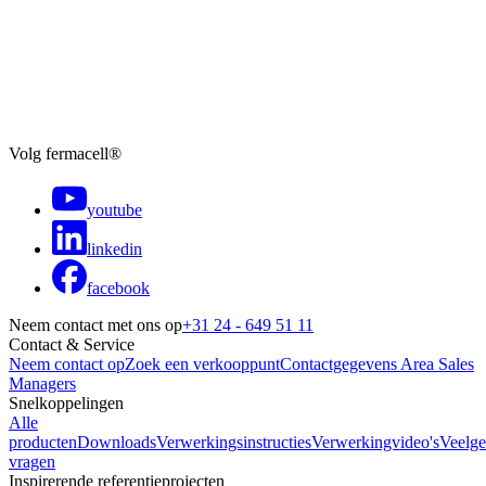
Volg fermacell®
youtube
linkedin
facebook
Neem contact met ons op
+31 24 - 649 51 11
Contact & Service
Neem contact op
Zoek een verkooppunt
Contactgegevens Area Sales
Managers
Snelkoppelingen
Alle
producten
Downloads
Verwerkingsinstructies
Verwerkingvideo's
Veelge
vragen
Inspirerende referentieprojecten