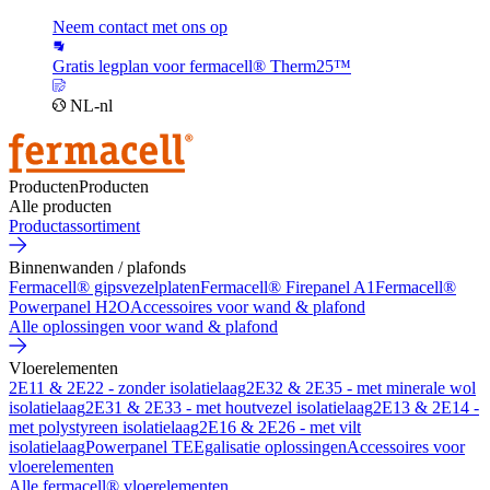
Neem contact met ons op
Gratis legplan voor fermacell® Therm25™
NL-nl
Producten
Producten
Alle producten
Productassortiment
Binnenwanden / plafonds
Fermacell® gipsvezelplaten
Fermacell® Firepanel A1
Fermacell®
Powerpanel H2O
Accessoires voor wand & plafond
Alle oplossingen voor wand & plafond
Vloerelementen
2E11 & 2E22 - zonder isolatielaag
2E32 & 2E35 - met minerale wol
isolatielaag
2E31 & 2E33 - met houtvezel isolatielaag
2E13 & 2E14 -
met polystyreen isolatielaag
2E16 & 2E26 - met vilt
isolatielaag
Powerpanel TE
Egalisatie oplossingen
Accessoires voor
vloerelementen
Alle fermacell® vloerelementen