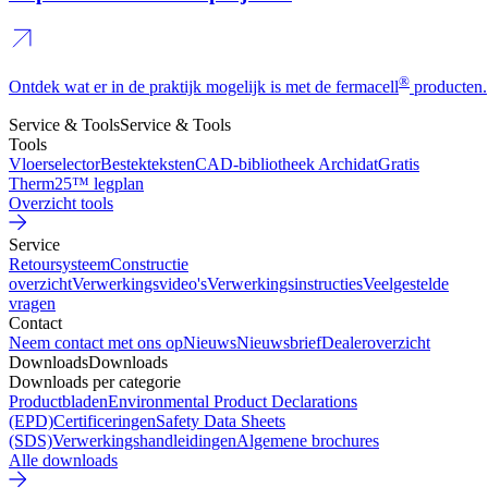
®
Ontdek wat er in de praktijk mogelijk is met de fermacell
producten.
Service & Tools
Service & Tools
Tools
Vloerselector
Bestekteksten
CAD-bibliotheek Archidat
Gratis
Therm25™ legplan
Overzicht tools
Service
Retoursysteem
Constructie
overzicht
Verwerkingsvideo's
Verwerkingsinstructies
Veelgestelde
vragen
Contact
Neem contact met ons op
Nieuws
Nieuwsbrief
Dealeroverzicht
Downloads
Downloads
Downloads per categorie
Productbladen
Environmental Product Declarations
(EPD)
Certificeringen
Safety Data Sheets
(SDS)
Verwerkingshandleidingen
Algemene brochures
Alle downloads