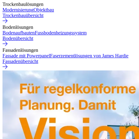
Trockenbaulösungen
Modernisierung
Objektbau
Trockenbauübersicht
Bodenlösungen
Bodenaufbauten
Fussbodenheizungssystem
Bodenübersicht
Fassadenlösungen
Fassade mit Powerpanel
Faserzementlösungen von James Hardie
Fassadenübersicht