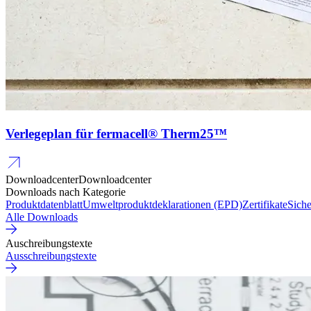
Verlegeplan für fermacell® Therm25™
Downloadcenter
Downloadcenter
Downloads nach Kategorie
Produktdatenblatt
Umweltproduktdeklarationen (EPD)
Zertifikate
Siche
Alle Downloads
Auschreibungstexte
Ausschreibungstexte