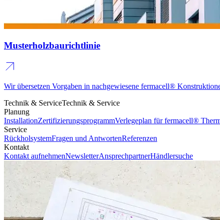
Musterholzbaurichtlinie
Wir übersetzen Vorgaben in nachgewiesene fermacell® Konstruktion
Technik & Service
Technik & Service
Planung
Installation
Zertifizierungsprogramm
Verlegeplan für fermacell® The
Service
Rückholsystem
Fragen und Antworten
Referenzen
Kontakt
Kontakt aufnehmen
Newsletter
Ansprechpartner
Händlersuche