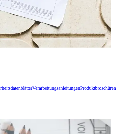
rheitsdatenblätter
Verarbeitungsanleitungen
Produktbroschüren