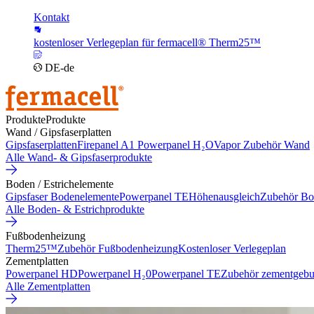
Kontakt
kostenloser Verlegeplan für fermacell® Therm25™
DE-de
Produkte
Produkte
Wand / Gipsfaserplatten
Gipsfaserplatten
Firepanel A1
Powerpanel H₂O
Vapor
Zubehör Wand
Alle Wand- & Gipsfaserprodukte
Boden / Estrichelemente
Gipsfaser Bodenelemente
Powerpanel TE
Höhenausgleich
Zubehör Bo
Alle Boden- & Estrichprodukte
Fußbodenheizung
Therm25™
Zubehör Fußbodenheizung
Kostenloser Verlegeplan
Zementplatten
Powerpanel HD
Powerpanel H₂0
Powerpanel TE
Zubehör zementgebu
Alle Zementplatten