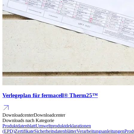
Verlegeplan für fermacell® Therm25™
Downloadcenter
Downloadcenter
Downloads nach Kategorie
Produktdatenblatt
Umweltproduktdeklarationen
(EPD)
Zertifikate
Sicherheitsdatenblätter
Verarbeitungsanleitungen
Prod