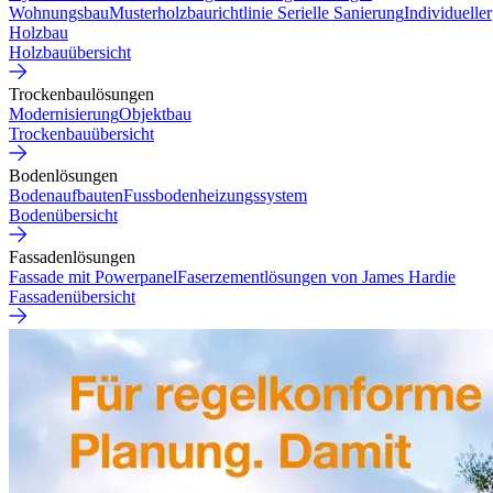
Wohnungsbau
Musterholzbaurichtlinie
Serielle Sanierung
Individueller
Holzbau
Holzbauübersicht
Trockenbaulösungen
Modernisierung
Objektbau
Trockenbauübersicht
Bodenlösungen
Bodenaufbauten
Fussbodenheizungssystem
Bodenübersicht
Fassadenlösungen
Fassade mit Powerpanel
Faserzementlösungen von James Hardie
Fassadenübersicht