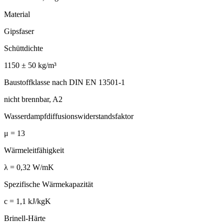
Material
Gipsfaser
Schüttdichte
1150 ± 50 kg/m³
Baustoffklasse nach DIN EN 13501-1
nicht brennbar, A2
Wasserdampfdiffusionswiderstandsfaktor
μ = 13
Wärmeleitfähigkeit
λ = 0,32 W/mK
Spezifische Wärmekapazität
c = 1,1 kJ/kgK
Brinell-Härte