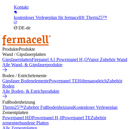
Kontakt
kostenloser Verlegeplan für fermacell® Therm25™
DE-de
Produkte
Produkte
Wand / Gipsfaserplatten
Gipsfaserplatten
Firepanel A1
Powerpanel H₂O
Vapor
Zubehör Wand
Alle Wand- & Gipsfaserprodukte
Boden / Estrichelemente
Gipsfaser Bodenelemente
Powerpanel TE
Höhenausgleich
Zubehör
Boden
Alle Boden- & Estrichprodukte
Fußbodenheizung
Therm25™
Zubehör Fußbodenheizung
Kostenloser Verlegeplan
Zementplatten
Powerpanel HD
Powerpanel H₂0
Powerpanel TE
Zubehör
zementgebundene Platten
Alle Zementplatten