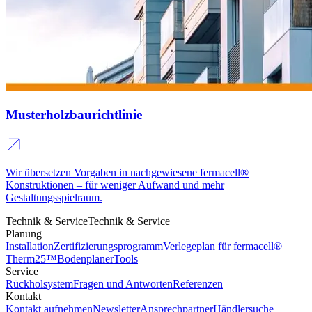
Musterholzbaurichtlinie
Wir übersetzen Vorgaben in nachgewiesene fermacell®
Konstruktionen – für weniger Aufwand und mehr
Gestaltungsspielraum.
Technik & Service
Technik & Service
Planung
Installation
Zertifizierungsprogramm
Verlegeplan für fermacell®
Therm25™
Bodenplaner
Tools
Service
Rückholsystem
Fragen und Antworten
Referenzen
Kontakt
Kontakt aufnehmen
Newsletter
Ansprechpartner
Händlersuche