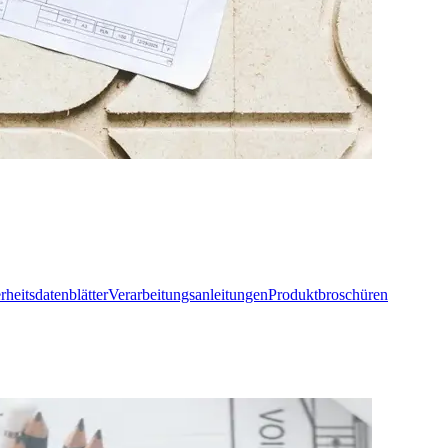
rheitsdatenblätter
Verarbeitungsanleitungen
Produktbroschüren