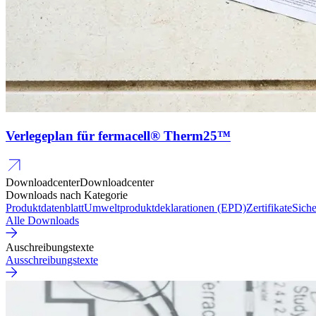
Verlegeplan für fermacell® Therm25™
Downloadcenter
Downloadcenter
Downloads nach Kategorie
Produktdatenblatt
Umweltproduktdeklarationen (EPD)
Zertifikate
Siche
Alle Downloads
Auschreibungstexte
Ausschreibungstexte