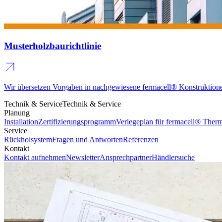
Musterholzbaurichtlinie
Wir übersetzen Vorgaben in nachgewiesene fermacell® Konstruktion
Technik & Service
Technik & Service
Planung
Installation
Zertifizierungsprogramm
Verlegeplan für fermacell® The
Service
Rückholsystem
Fragen und Antworten
Referenzen
Kontakt
Kontakt aufnehmen
Newsletter
Ansprechpartner
Händlersuche