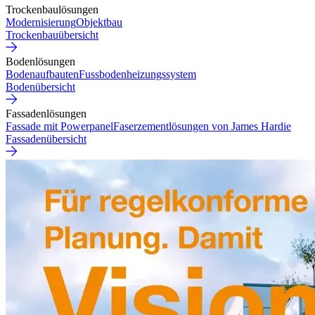
Trockenbaulösungen
Modernisierung
Objektbau
Trockenbauübersicht
Bodenlösungen
Bodenaufbauten
Fussbodenheizungssystem
Bodenübersicht
Fassadenlösungen
Fassade mit Powerpanel
Faserzementlösungen von James Hardie
Fassadenübersicht