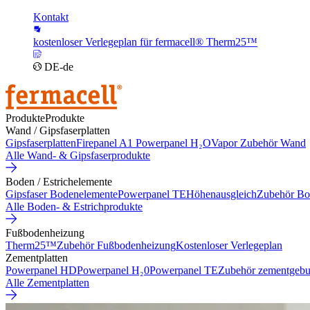
Kontakt
kostenloser Verlegeplan für fermacell® Therm25™
DE-de
Produkte
Produkte
Wand / Gipsfaserplatten
Gipsfaserplatten
Firepanel A1
Powerpanel H₂O
Vapor
Zubehör Wand
Alle Wand- & Gipsfaserprodukte
Boden / Estrichelemente
Gipsfaser Bodenelemente
Powerpanel TE
Höhenausgleich
Zubehör Bo
Alle Boden- & Estrichprodukte
Fußbodenheizung
Therm25™
Zubehör Fußbodenheizung
Kostenloser Verlegeplan
Zementplatten
Powerpanel HD
Powerpanel H₂0
Powerpanel TE
Zubehör zementgebu
Alle Zementplatten