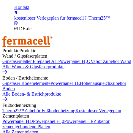
Kontakt
kostenloser Verlegeplan für fermacell® Therm25™
DE-de
Produkte
Produkte
Wand / Gipsfaserplatten
Gipsfaserplatten
Firepanel A1
Powerpanel H₂O
Vapor
Zubehör Wand
Alle Wand- & Gipsfaserprodukte
Boden / Estrichelemente
Gipsfaser Bodenelemente
Powerpanel TE
Höhenausgleich
Zubehör
Boden
Alle Boden- & Estrichprodukte
Fußbodenheizung
Therm25™
Zubehör Fußbodenheizung
Kostenloser Verlegeplan
Zementplatten
Powerpanel HD
Powerpanel H₂0
Powerpanel TE
Zubehör
zementgebundene Platten
Alle Zementplatten