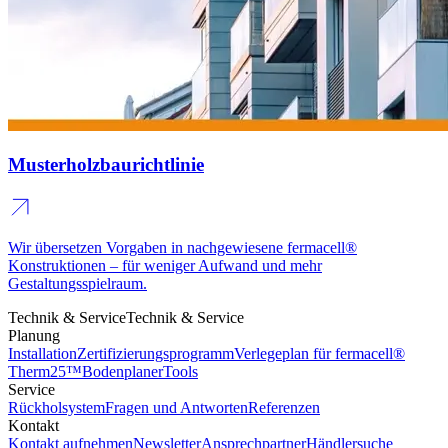
Musterholzbaurichtlinie
Wir übersetzen Vorgaben in nachgewiesene fermacell®
Konstruktionen – für weniger Aufwand und mehr
Gestaltungsspielraum.
Technik & Service
Technik & Service
Planung
Installation
Zertifizierungsprogramm
Verlegeplan für fermacell®
Therm25™
Bodenplaner
Tools
Service
Rückholsystem
Fragen und Antworten
Referenzen
Kontakt
Kontakt aufnehmen
Newsletter
Ansprechpartner
Händlersuche