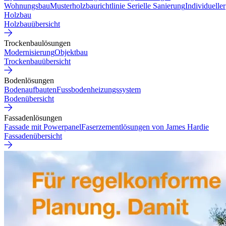
Wohnungsbau
Musterholzbaurichtlinie
Serielle Sanierung
Individueller
Holzbau
Holzbauübersicht
Trockenbaulösungen
Modernisierung
Objektbau
Trockenbauübersicht
Bodenlösungen
Bodenaufbauten
Fussbodenheizungssystem
Bodenübersicht
Fassadenlösungen
Fassade mit Powerpanel
Faserzementlösungen von James Hardie
Fassadenübersicht