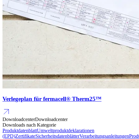
Verlegeplan für fermacell® Therm25™
Downloadcenter
Downloadcenter
Downloads nach Kategorie
Produktdatenblatt
Umweltproduktdeklarationen
(EPD)
Zertifikate
Sicherheitsdatenblätter
Verarbeitungsanleitungen
Prod