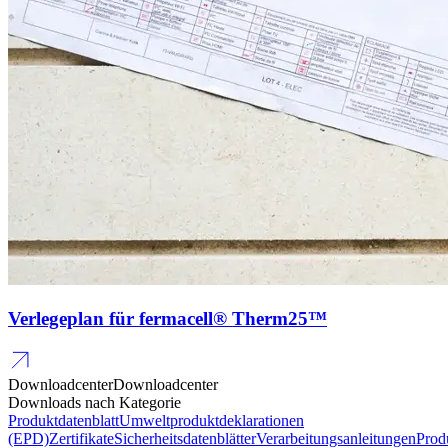
Verlegeplan für fermacell® Therm25™
Downloadcenter
Downloadcenter
Downloads nach Kategorie
Produktdatenblatt
Umweltproduktdeklarationen
(EPD)
Zertifikate
Sicherheitsdatenblätter
Verarbeitungsanleitungen
Prod