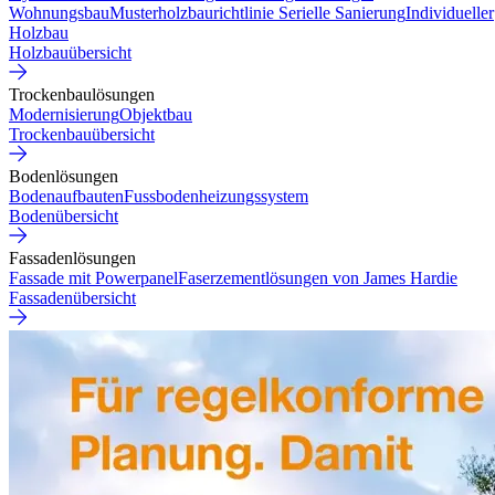
Wohnungsbau
Musterholzbaurichtlinie
Serielle Sanierung
Individueller
Holzbau
Holzbauübersicht
Trockenbaulösungen
Modernisierung
Objektbau
Trockenbauübersicht
Bodenlösungen
Bodenaufbauten
Fussbodenheizungssystem
Bodenübersicht
Fassadenlösungen
Fassade mit Powerpanel
Faserzementlösungen von James Hardie
Fassadenübersicht