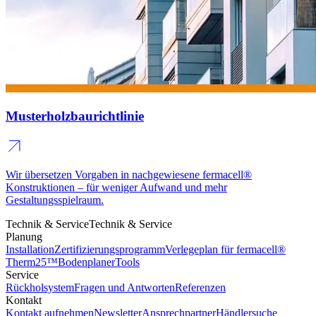
Musterholzbaurichtlinie
Wir übersetzen Vorgaben in nachgewiesene fermacell®
Konstruktionen – für weniger Aufwand und mehr
Gestaltungsspielraum.
Technik & Service
Technik & Service
Planung
Installation
Zertifizierungsprogramm
Verlegeplan für fermacell®
Therm25™
Bodenplaner
Tools
Service
Rückholsystem
Fragen und Antworten
Referenzen
Kontakt
Kontakt aufnehmen
Newsletter
Ansprechpartner
Händlersuche