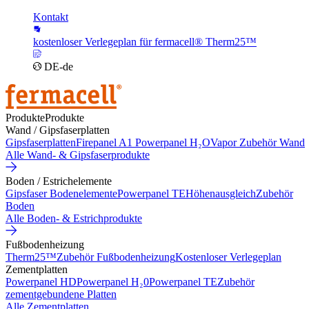
Kontakt
kostenloser Verlegeplan für fermacell® Therm25™
DE-de
Produkte
Produkte
Wand / Gipsfaserplatten
Gipsfaserplatten
Firepanel A1
Powerpanel H₂O
Vapor
Zubehör Wand
Alle Wand- & Gipsfaserprodukte
Boden / Estrichelemente
Gipsfaser Bodenelemente
Powerpanel TE
Höhenausgleich
Zubehör
Boden
Alle Boden- & Estrichprodukte
Fußbodenheizung
Therm25™
Zubehör Fußbodenheizung
Kostenloser Verlegeplan
Zementplatten
Powerpanel HD
Powerpanel H₂0
Powerpanel TE
Zubehör
zementgebundene Platten
Alle Zementplatten