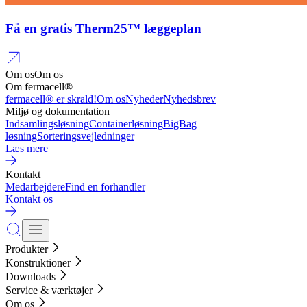
Få en gratis Therm25™ læggeplan
Om os
Om os
Om fermacell®
fermacell® er skrald!
Om os
Nyheder
Nyhedsbrev
Miljø og dokumentation
Indsamlingsløsning
Containerløsning
BigBag
løsning
Sorteringsvejledninger
Læs mere
Kontakt
Medarbejdere
Find en forhandler
Kontakt os
Produkter
Konstruktioner
Downloads
Service & værktøjer
Om os