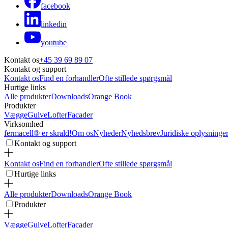
facebook
linkedin
youtube
Kontakt os
+45 39 69 89 07
Kontakt og support
Kontakt os
Find en forhandler
Ofte stillede spørgsmål
Hurtige links
Alle produkter
Downloads
Orange Book
Produkter
Vægge
Gulve
Lofter
Facader
Virksomhed
fermacell® er skrald!
Om os
Nyheder
Nyhedsbrev
Juridiske oplysninge
Kontakt og support
Kontakt os
Find en forhandler
Ofte stillede spørgsmål
Hurtige links
Alle produkter
Downloads
Orange Book
Produkter
Vægge
Gulve
Lofter
Facader