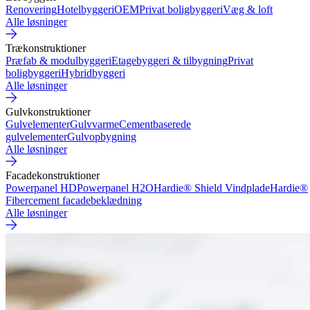
Renovering
Hotelbyggeri
OEM
Privat boligbyggeri
Væg & loft
Alle løsninger
Trækonstruktioner
Præfab & modulbyggeri
Etagebyggeri & tilbygning
Privat
boligbyggeri
Hybridbyggeri
Alle løsninger
Gulvkonstruktioner
Gulvelementer
Gulvvarme
Cementbaserede
gulvelementer
Gulvopbygning
Alle løsninger
Facadekonstruktioner
Powerpanel HD
Powerpanel H2O
Hardie® Shield Vindplade
Hardie®
Fibercement facadebeklædning
Alle løsninger