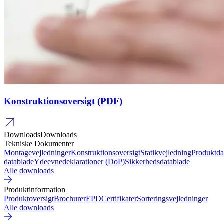
Konstruktionsoversigt (PDF)
Downloads
Downloads
Tekniske Dokumenter
Montagevejledninger
Konstruktionsoversigt
Statikvejledning
Produktda
datablade
Ydeevnedeklarationer (DoP)
Sikkerhedsdatablade
Alle downloads
Produktinformation
Produktoversigt
Brochurer
EPD
Certifikater
Sorteringsvejledninger
Alle downloads