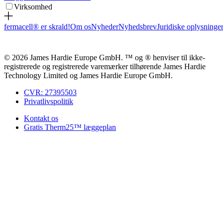
Virksomhed
fermacell® er skrald!
Om os
Nyheder
Nyhedsbrev
Juridiske oplysninge
© 2026 James Hardie Europe GmbH. ™ og ® henviser til ikke-
registrerede og registrerede varemærker tilhørende James Hardie
Technology Limited og James Hardie Europe GmbH.
CVR: 27395503
Privatlivspolitik
Kontakt os
Gratis Therm25™ læggeplan