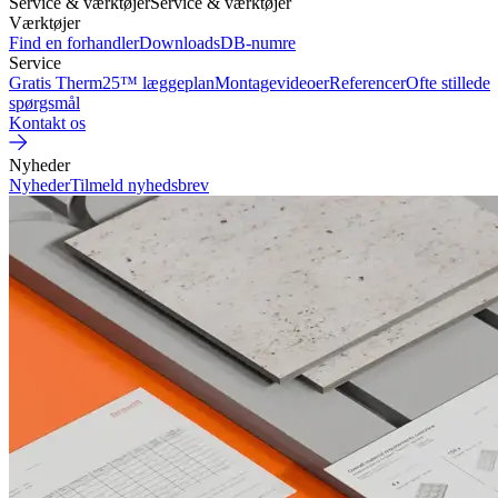
Service & værktøjer
Service & værktøjer
Værktøjer
Find en forhandler
Downloads
DB-numre
Service
Gratis Therm25™ læggeplan
Montagevideoer
Referencer
Ofte stillede
spørgsmål
Kontakt os
Nyheder
Nyheder
Tilmeld nyhedsbrev