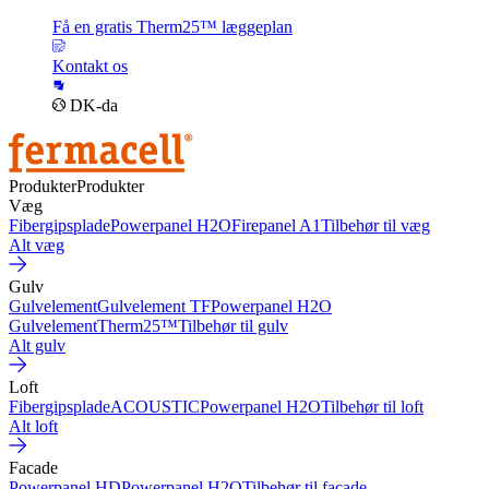
Få en gratis Therm25™ læggeplan
Kontakt os
DK-da
Produkter
Produkter
Væg
Fibergipsplade
Powerpanel H2O
Firepanel A1
Tilbehør til væg
Alt væg
Gulv
Gulvelement
Gulvelement TF
Powerpanel H2O
Gulvelement
Therm25™
Tilbehør til gulv
Alt gulv
Loft
Fibergipsplade
ACOUSTIC
Powerpanel H2O
Tilbehør til loft
Alt loft
Facade
Powerpanel HD
Powerpanel H2O
Tilbehør til facade