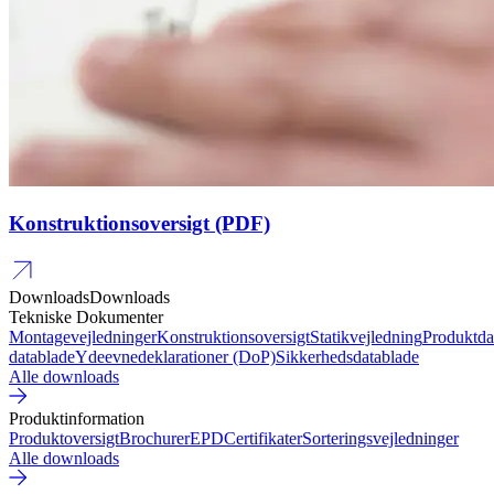
Konstruktionsoversigt (PDF)
Downloads
Downloads
Tekniske Dokumenter
Montagevejledninger
Konstruktionsoversigt
Statikvejledning
Produktda
datablade
Ydeevnedeklarationer (DoP)
Sikkerhedsdatablade
Alle downloads
Produktinformation
Produktoversigt
Brochurer
EPD
Certifikater
Sorteringsvejledninger
Alle downloads