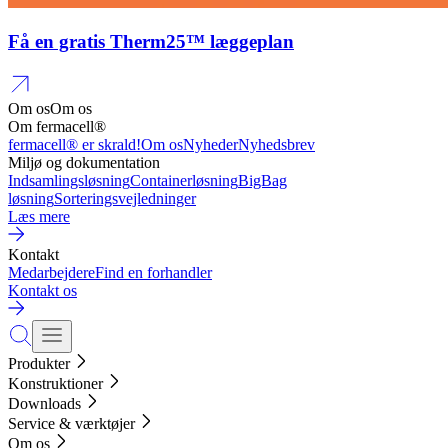
Få en gratis Therm25™ læggeplan
Om os
Om os
Om fermacell®
fermacell® er skrald!
Om os
Nyheder
Nyhedsbrev
Miljø og dokumentation
Indsamlingsløsning
Containerløsning
BigBag
løsning
Sorteringsvejledninger
Læs mere
Kontakt
Medarbejdere
Find en forhandler
Kontakt os
Produkter
Konstruktioner
Downloads
Service & værktøjer
Om os