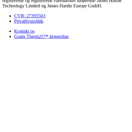
registrerede og registrerede varemærker tilhørende James Hardie
Technology Limited og James Hardie Europe GmbH.
CVR: 27395503
Privatlivspolitik
Kontakt os
Gratis Therm25™ læggeplan