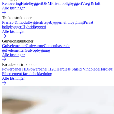
Renovering
Hotelbyggeri
OEM
Privat boligbyggeri
Væg & loft
Alle løsninger
Trækonstruktioner
Præfab & modulbyggeri
Etagebyggeri & tilbygning
Privat
boligbyggeri
Hybridbyggeri
Alle løsninger
Gulvkonstruktioner
Gulvelementer
Gulvvarme
Cementbaserede
gulvelementer
Gulvopbygning
Alle løsninger
Facadekonstruktioner
Powerpanel HD
Powerpanel H2O
Hardie® Shield Vindplade
Hardie®
Fibercement facadebeklædning
Alle løsninger