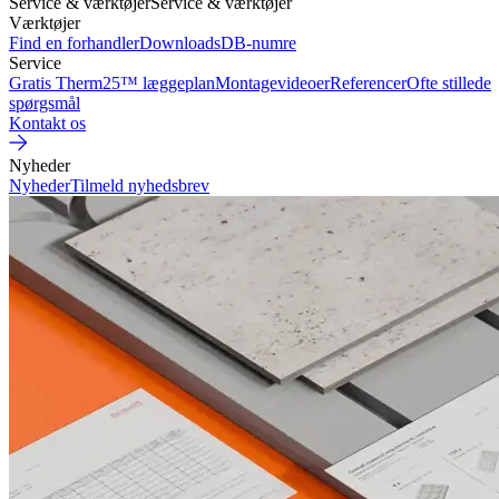
Service & værktøjer
Service & værktøjer
Værktøjer
Find en forhandler
Downloads
DB-numre
Service
Gratis Therm25™ læggeplan
Montagevideoer
Referencer
Ofte stillede
spørgsmål
Kontakt os
Nyheder
Nyheder
Tilmeld nyhedsbrev