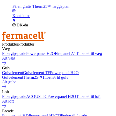
Få en gratis Therm25™ læggeplan
Kontakt os
DK-da
Produkter
Produkter
Væg
Fibergipsplade
Powerpanel H2O
Firepanel A1
Tilbehør til væg
Alt væg
Gulv
Gulvelement
Gulvelement TF
Powerpanel H2O
Gulvelement
Therm25™
Tilbehør til gulv
Alt gulv
Loft
Fibergipsplade
ACOUSTIC
Powerpanel H2O
Tilbehør til loft
Alt loft
Facade
Powerpanel HD
Powerpanel H2O
Tilbehør til facade