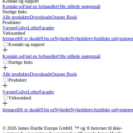
Kontakt og support
Kontakt os
Find en forhandler
Ofte stillede spørgsmål
Hurtige links
Alle produkter
Downloads
Orange Book
Produkter
Vægge
Gulve
Lofter
Facader
Virksomhed
fermacell® er skrald!
Om os
Nyheder
Nyhedsbrev
Juridiske oplysninge
Kontakt og support
Kontakt os
Find en forhandler
Ofte stillede spørgsmål
Hurtige links
Alle produkter
Downloads
Orange Book
Produkter
Vægge
Gulve
Lofter
Facader
Virksomhed
fermacell® er skrald!
Om os
Nyheder
Nyhedsbrev
Juridiske oplysninge
© 2026 James Hardie Europe GmbH. ™ og ® henviser til ikke-