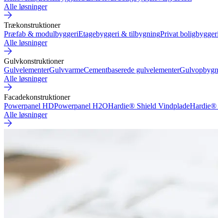
Alle løsninger
Trækonstruktioner
Præfab & modulbyggeri
Etagebyggeri & tilbygning
Privat boligbygger
Alle løsninger
Gulvkonstruktioner
Gulvelementer
Gulvvarme
Cementbaserede gulvelementer
Gulvopbygn
Alle løsninger
Facadekonstruktioner
Powerpanel HD
Powerpanel H2O
Hardie® Shield Vindplade
Hardie® 
Alle løsninger