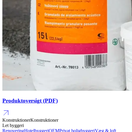
Produktoversigt (PDF)
Konstruktioner
Konstruktioner
Let byggeri
Renovering
Hotelbyggeri
OEM
Privat boligbyggeri
Væg & loft