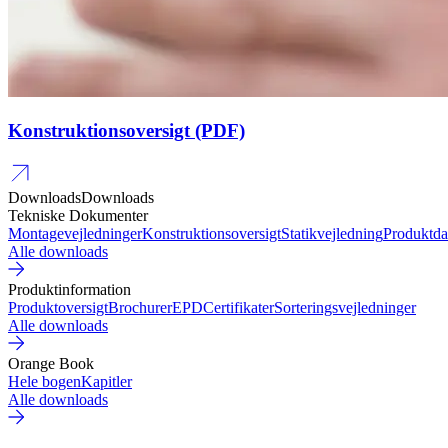
Konstruktionsoversigt (PDF)
Downloads
Downloads
Tekniske Dokumenter
Montagevejledninger
Konstruktionsoversigt
Statikvejledning
Produktda
Alle downloads
Produktinformation
Produktoversigt
Brochurer
EPD
Certifikater
Sorteringsvejledninger
Alle downloads
Orange Book
Hele bogen
Kapitler
Alle downloads