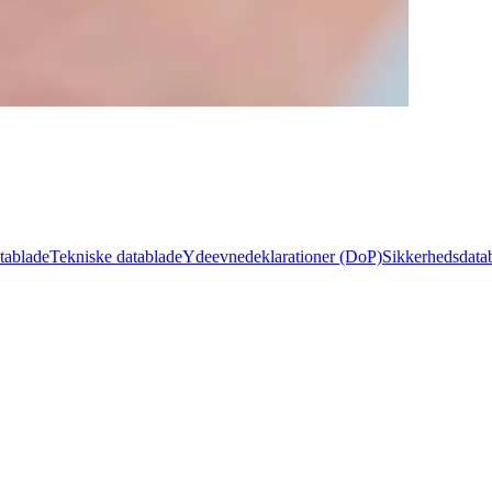
tablade
Tekniske datablade
Ydeevnedeklarationer (DoP)
Sikkerhedsdata