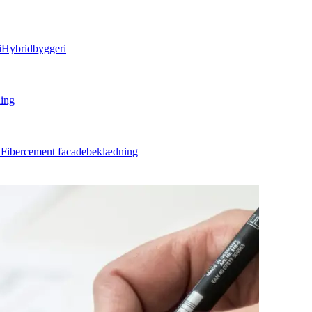
i
Hybridbyggeri
ing
Fibercement facadebeklædning