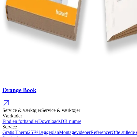
Orange Book
Service & værktøjer
Service & værktøjer
Værktøjer
Find en forhandler
Downloads
DB-numre
Service
Gratis Therm25™ læggeplan
Montagevideoer
Referencer
Ofte stillede