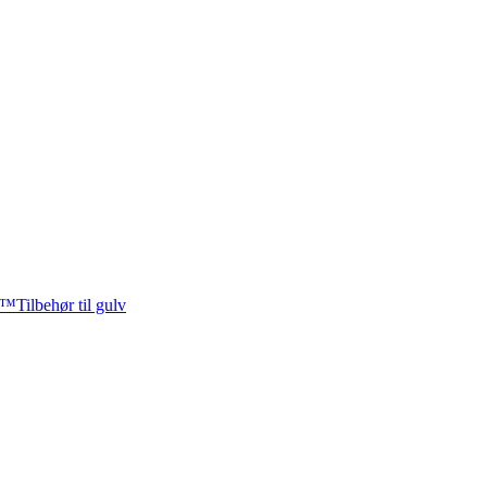
5™
Tilbehør til gulv