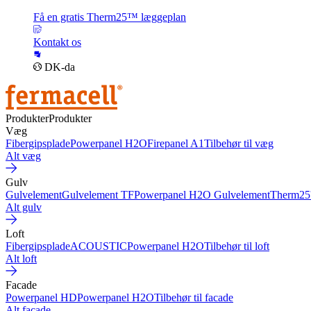
Få en gratis Therm25™ læggeplan
Kontakt os
DK-da
Produkter
Produkter
Væg
Fibergipsplade
Powerpanel H2O
Firepanel A1
Tilbehør til væg
Alt væg
Gulv
Gulvelement
Gulvelement TF
Powerpanel H2O Gulvelement
Therm2
Alt gulv
Loft
Fibergipsplade
ACOUSTIC
Powerpanel H2O
Tilbehør til loft
Alt loft
Facade
Powerpanel HD
Powerpanel H2O
Tilbehør til facade
Alt facade