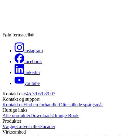
Følg fermacell®
instagram
facebook
linkedin
youtube
Kontakt os
+45 39 69 89 07
Kontakt og support
Kontakt os
Find en forhandler
Ofte stillede spørgsmål
Hurtige links
Alle produkter
Downloads
Orange Book
Produkter
Vægge
Gulve
Lofter
Facader
Virksomhed