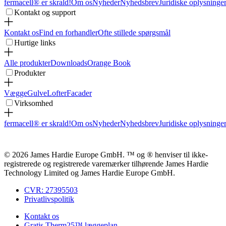
fermacell® er skrald!
Om os
Nyheder
Nyhedsbrev
Juridiske oplysninge
Kontakt og support
Kontakt os
Find en forhandler
Ofte stillede spørgsmål
Hurtige links
Alle produkter
Downloads
Orange Book
Produkter
Vægge
Gulve
Lofter
Facader
Virksomhed
fermacell® er skrald!
Om os
Nyheder
Nyhedsbrev
Juridiske oplysninge
© 2026 James Hardie Europe GmbH. ™ og ® henviser til ikke-
registrerede og registrerede varemærker tilhørende James Hardie
Technology Limited og James Hardie Europe GmbH.
CVR: 27395503
Privatlivspolitik
Kontakt os
Gratis Therm25™ læggeplan