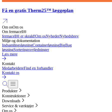
Få en gratis Therm25™ læggeplan
Om os
Om os
Om fermacell®
fermacell® er skrald!
Om os
Nyheder
Nyhedsbrev
Miljø og dokumentation
Indsamlingsløsning
Containerløsning
BigBag
løsning
Sorteringsvejledninger
Læs mere
Kontakt
Medarbejdere
Find en forhandler
Kontakt os
Produkter
Konstruktioner
Downloads
Service & værktøjer
Om os