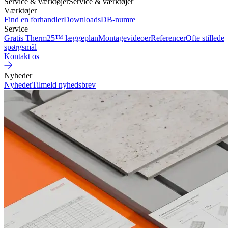
Service & værktøjer
Service & værktøjer
Værktøjer
Find en forhandler
Downloads
DB-numre
Service
Gratis Therm25™ læggeplan
Montagevideoer
Referencer
Ofte stillede
spørgsmål
Kontakt os
Nyheder
Nyheder
Tilmeld nyhedsbrev