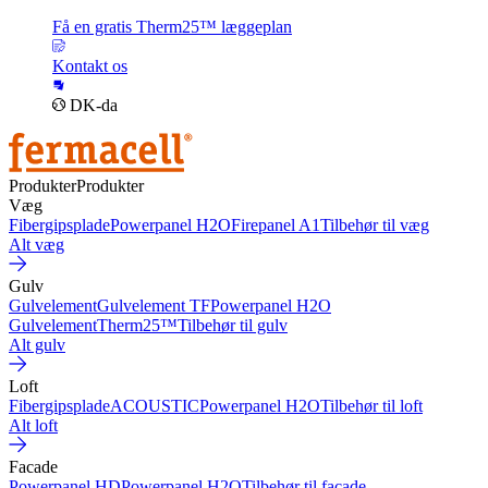
Få en gratis Therm25™ læggeplan
Kontakt os
DK-da
Produkter
Produkter
Væg
Fibergipsplade
Powerpanel H2O
Firepanel A1
Tilbehør til væg
Alt væg
Gulv
Gulvelement
Gulvelement TF
Powerpanel H2O
Gulvelement
Therm25™
Tilbehør til gulv
Alt gulv
Loft
Fibergipsplade
ACOUSTIC
Powerpanel H2O
Tilbehør til loft
Alt loft
Facade
Powerpanel HD
Powerpanel H2O
Tilbehør til facade