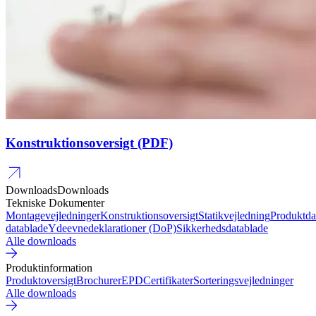
Konstruktionsoversigt (PDF)
Downloads
Downloads
Tekniske Dokumenter
Montagevejledninger
Konstruktionsoversigt
Statikvejledning
Produktda
datablade
Ydeevnedeklarationer (DoP)
Sikkerhedsdatablade
Alle downloads
Produktinformation
Produktoversigt
Brochurer
EPD
Certifikater
Sorteringsvejledninger
Alle downloads