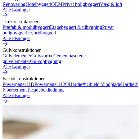
Renovering
Hotelbyggeri
OEM
Privat boligbyggeri
Væg & loft
Alle løsninger
Trækonstruktioner
Præfab & modulbyggeri
Etagebyggeri & tilbygning
Privat
boligbyggeri
Hybridbyggeri
Alle løsninger
Gulvkonstruktioner
Gulvelementer
Gulvvarme
Cementbaserede
gulvelementer
Gulvopbygning
Alle løsninger
Facadekonstruktioner
Powerpanel HD
Powerpanel H2O
Hardie® Shield Vindplade
Hardie®
Fibercement facadebeklædning
Alle løsninger