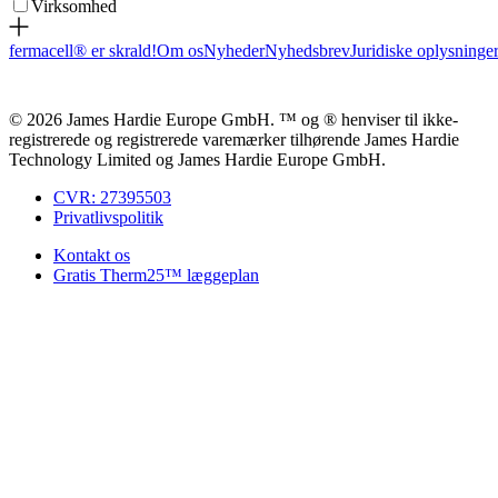
Virksomhed
fermacell® er skrald!
Om os
Nyheder
Nyhedsbrev
Juridiske oplysninge
© 2026 James Hardie Europe GmbH. ™ og ® henviser til ikke-
registrerede og registrerede varemærker tilhørende James Hardie
Technology Limited og James Hardie Europe GmbH.
CVR: 27395503
Privatlivspolitik
Kontakt os
Gratis Therm25™ læggeplan