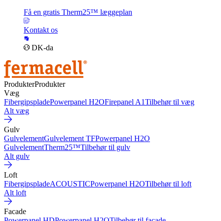
Få en gratis Therm25™ læggeplan
Kontakt os
DK-da
Produkter
Produkter
Væg
Fibergipsplade
Powerpanel H2O
Firepanel A1
Tilbehør til væg
Alt væg
Gulv
Gulvelement
Gulvelement TF
Powerpanel H2O
Gulvelement
Therm25™
Tilbehør til gulv
Alt gulv
Loft
Fibergipsplade
ACOUSTIC
Powerpanel H2O
Tilbehør til loft
Alt loft
Facade
Powerpanel HD
Powerpanel H2O
Tilbehør til facade