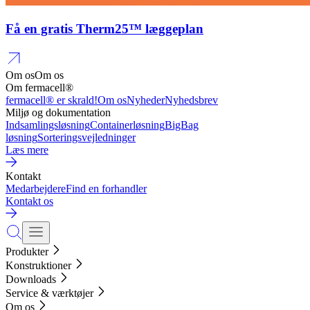
Få en gratis Therm25™ læggeplan
Om os
Om os
Om fermacell®
fermacell® er skrald!
Om os
Nyheder
Nyhedsbrev
Miljø og dokumentation
Indsamlingsløsning
Containerløsning
BigBag
løsning
Sorteringsvejledninger
Læs mere
Kontakt
Medarbejdere
Find en forhandler
Kontakt os
Produkter
Konstruktioner
Downloads
Service & værktøjer
Om os