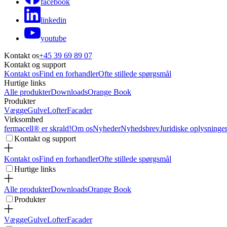
facebook
linkedin
youtube
Kontakt os
+45 39 69 89 07
Kontakt og support
Kontakt os
Find en forhandler
Ofte stillede spørgsmål
Hurtige links
Alle produkter
Downloads
Orange Book
Produkter
Vægge
Gulve
Lofter
Facader
Virksomhed
fermacell® er skrald!
Om os
Nyheder
Nyhedsbrev
Juridiske oplysninge
Kontakt og support
Kontakt os
Find en forhandler
Ofte stillede spørgsmål
Hurtige links
Alle produkter
Downloads
Orange Book
Produkter
Vægge
Gulve
Lofter
Facader