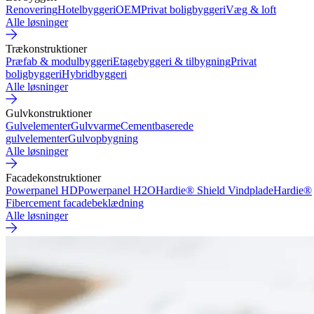
Renovering
Hotelbyggeri
OEM
Privat boligbyggeri
Væg & loft
Alle løsninger
Trækonstruktioner
Præfab & modulbyggeri
Etagebyggeri & tilbygning
Privat
boligbyggeri
Hybridbyggeri
Alle løsninger
Gulvkonstruktioner
Gulvelementer
Gulvvarme
Cementbaserede
gulvelementer
Gulvopbygning
Alle løsninger
Facadekonstruktioner
Powerpanel HD
Powerpanel H2O
Hardie® Shield Vindplade
Hardie®
Fibercement facadebeklædning
Alle løsninger