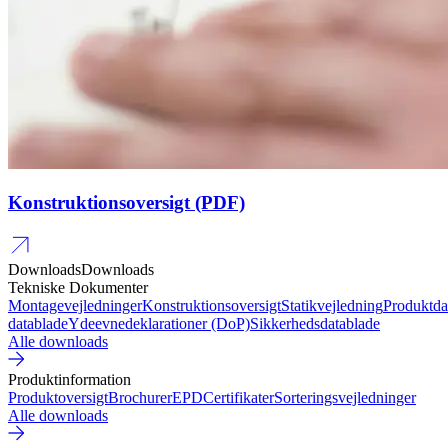
Konstruktionsoversigt (PDF)
Downloads
Downloads
Tekniske Dokumenter
Montagevejledninger
Konstruktionsoversigt
Statikvejledning
Produktda
datablade
Ydeevnedeklarationer (DoP)
Sikkerhedsdatablade
Alle downloads
Produktinformation
Produktoversigt
Brochurer
EPD
Certifikater
Sorteringsvejledninger
Alle downloads