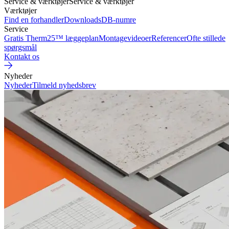
Service & værktøjer
Service & værktøjer
Værktøjer
Find en forhandler
Downloads
DB-numre
Service
Gratis Therm25™ læggeplan
Montagevideoer
Referencer
Ofte stillede
spørgsmål
Kontakt os
Nyheder
Nyheder
Tilmeld nyhedsbrev