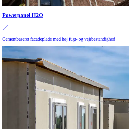
Powerpanel H2O
Cementbaseret facadeplade med høj fugt‑ og vejrbestandighed