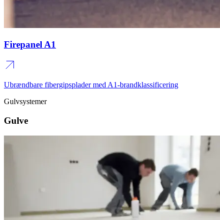
Firepanel A1
Ubrændbare fibergipsplader med A1‑brandklassificering
Gulvsystemer
Gulve