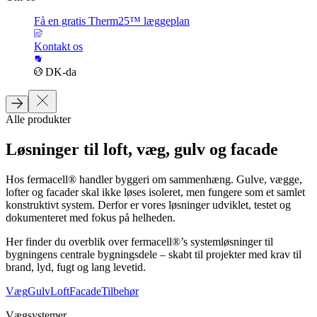
Få en gratis Therm25™ læggeplan
Kontakt os
DK-da
Alle produkter
Løsninger til loft, væg, gulv og facade
Hos fermacell® handler byggeri om sammenhæng. Gulve, vægge,
lofter og facader skal ikke løses isoleret, men fungere som et samlet
konstruktivt system. Derfor er vores løsninger udviklet, testet og
dokumenteret med fokus på helheden.
Her finder du overblik over fermacell®’s systemløsninger til
bygningens centrale bygningsdele – skabt til projekter med krav til
brand, lyd, fugt og lang levetid.
Væg
Gulv
Loft
Facade
Tilbehør
Vægsystemer