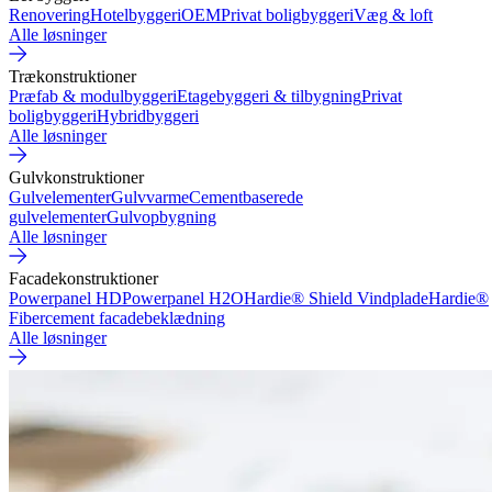
Renovering
Hotelbyggeri
OEM
Privat boligbyggeri
Væg & loft
Alle løsninger
Trækonstruktioner
Præfab & modulbyggeri
Etagebyggeri & tilbygning
Privat
boligbyggeri
Hybridbyggeri
Alle løsninger
Gulvkonstruktioner
Gulvelementer
Gulvvarme
Cementbaserede
gulvelementer
Gulvopbygning
Alle løsninger
Facadekonstruktioner
Powerpanel HD
Powerpanel H2O
Hardie® Shield Vindplade
Hardie®
Fibercement facadebeklædning
Alle løsninger