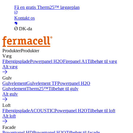
Få en gratis Therm25™ læggeplan
Kontakt os
DK-da
Produkter
Produkter
Væg
Fibergipsplade
Powerpanel H2O
Firepanel A1
Tilbehør til væg
Alt væg
Gulv
Gulvelement
Gulvelement TF
Powerpanel H2O
Gulvelement
Therm25™
Tilbehør til gulv
Alt gulv
Loft
Fibergipsplade
ACOUSTIC
Powerpanel H2O
Tilbehør til loft
Alt loft
Facade
Powerpanel HD
Powerpanel H2O
Tilbehør til facade