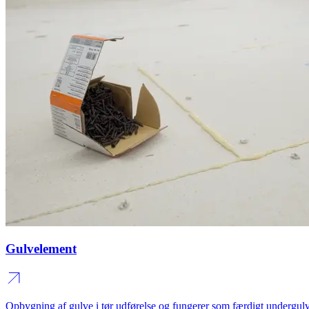
Gulvelement
Opbygning af gulve i tør udførelse og fungerer som færdigt undergulv