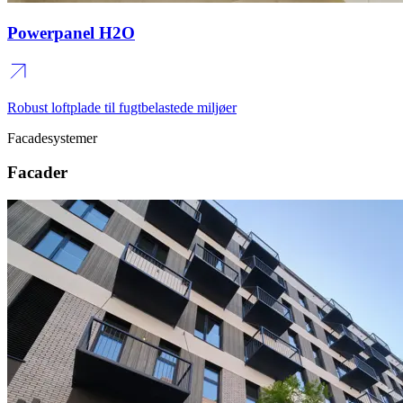
Powerpanel H2O
Robust loftplade til fugtbelastede miljøer
Facadesystemer
Facader