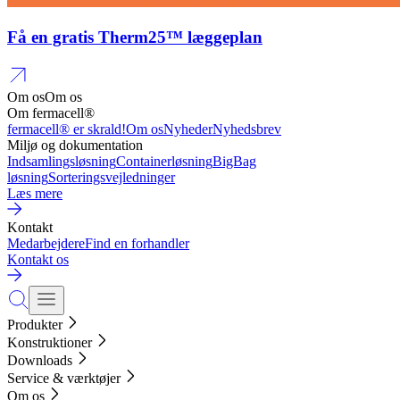
Få en gratis Therm25™ læggeplan
Om os
Om os
Om fermacell®
fermacell® er skrald!
Om os
Nyheder
Nyhedsbrev
Miljø og dokumentation
Indsamlingsløsning
Containerløsning
BigBag
løsning
Sorteringsvejledninger
Læs mere
Kontakt
Medarbejdere
Find en forhandler
Kontakt os
Produkter
Konstruktioner
Downloads
Service & værktøjer
Om os