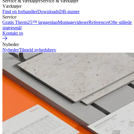
Service & værktøjer
Service & værktøjer
Værktøjer
Find en forhandler
Downloads
DB-numre
Service
Gratis Therm25™ læggeplan
Montagevideoer
Referencer
Ofte stillede
spørgsmål
Kontakt os
Nyheder
Nyheder
Tilmeld nyhedsbrev