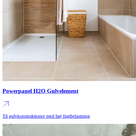
Powerpanel H2O Gulvelement
Til gulvkonstruktioner med høj fugtbelastning