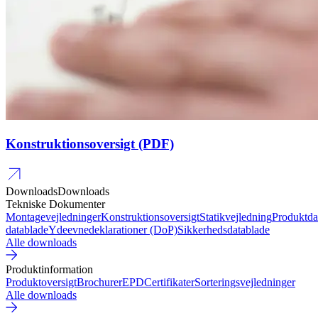
Konstruktionsoversigt (PDF)
Downloads
Downloads
Tekniske Dokumenter
Montagevejledninger
Konstruktionsoversigt
Statikvejledning
Produktda
datablade
Ydeevnedeklarationer (DoP)
Sikkerhedsdatablade
Alle downloads
Produktinformation
Produktoversigt
Brochurer
EPD
Certifikater
Sorteringsvejledninger
Alle downloads