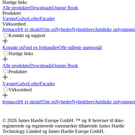
Hurtige links
Alle produkter
Downloads
Orange Book
Produkter
Vægge
Gulve
Lofter
Facader
Virksomhed
fermacell® er skrald!
Om os
Nyheder
Nyhedsbrev
Juridiske oplysninge
Kontakt og support
Kontakt os
Find en forhandler
Ofte stillede spørgsmål
Hurtige links
Alle produkter
Downloads
Orange Book
Produkter
Vægge
Gulve
Lofter
Facader
Virksomhed
fermacell® er skrald!
Om os
Nyheder
Nyhedsbrev
Juridiske oplysninge
© 2026 James Hardie Europe GmbH. ™ og ® henviser til ikke-
registrerede og registrerede varemærker tilhørende James Hardie
Technology Limited og James Hardie Europe GmbH.