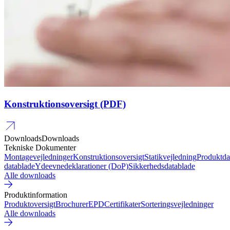
Konstruktionsoversigt (PDF)
Downloads
Downloads
Tekniske Dokumenter
Montagevejledninger
Konstruktionsoversigt
Statikvejledning
Produktda
datablade
Ydeevnedeklarationer (DoP)
Sikkerhedsdatablade
Alle downloads
Produktinformation
Produktoversigt
Brochurer
EPD
Certifikater
Sorteringsvejledninger
Alle downloads