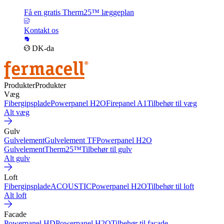
Få en gratis Therm25™ læggeplan
Kontakt os
DK-da
Produkter
Produkter
Væg
Fibergipsplade
Powerpanel H2O
Firepanel A1
Tilbehør til væg
Alt væg
Gulv
Gulvelement
Gulvelement TF
Powerpanel H2O
Gulvelement
Therm25™
Tilbehør til gulv
Alt gulv
Loft
Fibergipsplade
ACOUSTIC
Powerpanel H2O
Tilbehør til loft
Alt loft
Facade
Powerpanel HD
Powerpanel H2O
Tilbehør til facade