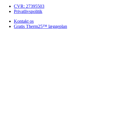
CVR: 27395503
Privatlivspolitik
Kontakt os
Gratis Therm25™ læggeplan