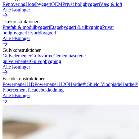
Renovering
Hotelbyggeri
OEM
Privat boligbyggeri
Væg & loft
Alle løsninger
Trækonstruktioner
Præfab & modulbyggeri
Etagebyggeri & tilbygning
Privat
boligbyggeri
Hybridbyggeri
Alle løsninger
Gulvkonstruktioner
Gulvelementer
Gulvvarme
Cementbaserede
gulvelementer
Gulvopbygning
Alle løsninger
Facadekonstruktioner
Powerpanel HD
Powerpanel H2O
Hardie® Shield Vindplade
Hardie®
Fibercement facadebeklædning
Alle løsninger