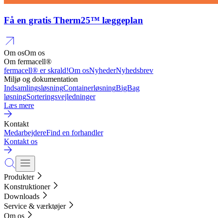
Få en gratis Therm25™ læggeplan
Om os
Om os
Om fermacell®
fermacell® er skrald!
Om os
Nyheder
Nyhedsbrev
Miljø og dokumentation
Indsamlingsløsning
Containerløsning
BigBag
løsning
Sorteringsvejledninger
Læs mere
Kontakt
Medarbejdere
Find en forhandler
Kontakt os
Produkter
Konstruktioner
Downloads
Service & værktøjer
Om os