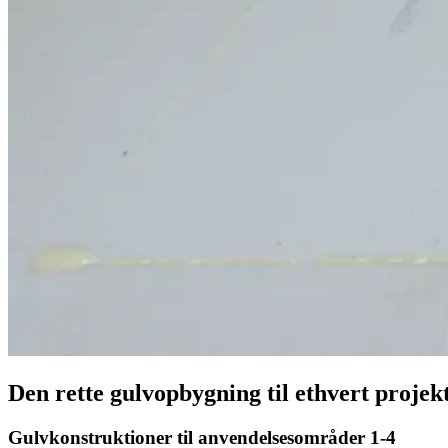
Den rette gulvopbygning til ethvert projek
Gulvkonstruktioner til anvendelsesområder 1-4