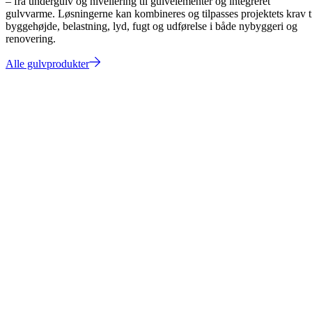
– fra undergulv og nivellering til gulvelementer og integreret
gulvvarme. Løsningerne kan kombineres og tilpasses projektets krav t
byggehøjde, belastning, lyd, fugt og udførelse i både nybyggeri og
renovering.
Alle gulvprodukter