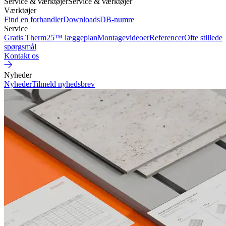
Service & værktøjer
Service & værktøjer
Værktøjer
Find en forhandler
Downloads
DB-numre
Service
Gratis Therm25™ læggeplan
Montagevideoer
Referencer
Ofte stillede
spørgsmål
Kontakt os
Nyheder
Nyheder
Tilmeld nyhedsbrev