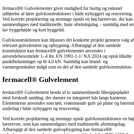
fermacell® Gulvelementer giver mulighed for hurtig og rationel
udførelse af tørre gulvkonstruktioner i både nybyggeri og renovering.
Ved korrekt projektering og montage opnås en høj bæreevne, der kan
sammenlignes med traditionelle, faste afretningslag – samtidig med en
lav byggehøjde og kort byggetid.
Gulvkonstruktionen kan tilpasses det konkrete projekt gennem valg af
relevant gulvelement og opbygning. Afhængigt af den samlede
konstruktion kan fermacell® gulvelementer anvendes i
anvendelsesområde 1–4 iht. EN 1991-1-1/ NA:2024 og opnå tilladte
punktbelastninger op til 4,0 kN. Samtidig kan brand‑ og
varmeegenskaber indgå som en del af den samlede gulvkonstruktion.
fermacell® Gulvelement
fermacell® Gulvelement består af to sammenlimede fibergipsplader
med forskudt samling, der danner en integreret fals langs kanterne.
Elementerne anvendes som tørt, svømmende gulv på plane og bæren
underlag i både nybyggeri og renovering.
Ved korrekt projektering og montage opnår gulvkonstruktionen en hø
bæreevne, som kan sammenlignes med traditionelle afretningslag.
Afhængigt af den samlede gulvopbygning kan fermacell®