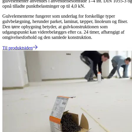
gulvelementer anvendes i anvendelsesområde 1–4 iht. DIN 1055‑3 o
opnå tilladte punktbelastninger op til 4,0 kN.
Gulvelementerne fungerer som underlag for forskellige typer
gulvbelægning, herunder parket, laminat, tæpper, linoleum og fliser.
Den tørre opbygning betyder, at gulvkonstruktionen som
udgangspunkt kan viderebelægges efter ca. 24 timer, afhængigt af
omgivelsesforhold og den samlede konstruktion.
Til produktsiden