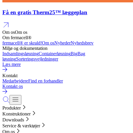
Få en gratis Therm25™ læggeplan
Om os
Om os
Om fermacell®
fermacell® er skrald!
Om os
Nyheder
Nyhedsbrev
Miljø og dokumentation
Indsamlingsløsning
Containerløsning
BigBag
løsning
Sorteringsvejledninger
Læs mere
Kontakt
Medarbejdere
Find en forhandler
Kontakt os
Produkter
Konstruktioner
Downloads
Service & værktøjer
Om os