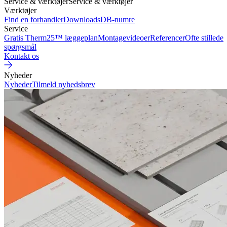
Service & værktøjer
Service & værktøjer
Værktøjer
Find en forhandler
Downloads
DB-numre
Service
Gratis Therm25™ læggeplan
Montagevideoer
Referencer
Ofte stillede
spørgsmål
Kontakt os
Nyheder
Nyheder
Tilmeld nyhedsbrev