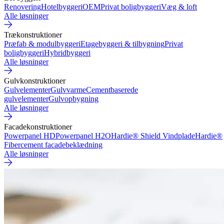
Renovering
Hotelbyggeri
OEM
Privat boligbyggeri
Væg & loft
Alle løsninger
Trækonstruktioner
Præfab & modulbyggeri
Etagebyggeri & tilbygning
Privat
boligbyggeri
Hybridbyggeri
Alle løsninger
Gulvkonstruktioner
Gulvelementer
Gulvvarme
Cementbaserede
gulvelementer
Gulvopbygning
Alle løsninger
Facadekonstruktioner
Powerpanel HD
Powerpanel H2O
Hardie® Shield Vindplade
Hardie®
Fibercement facadebeklædning
Alle løsninger