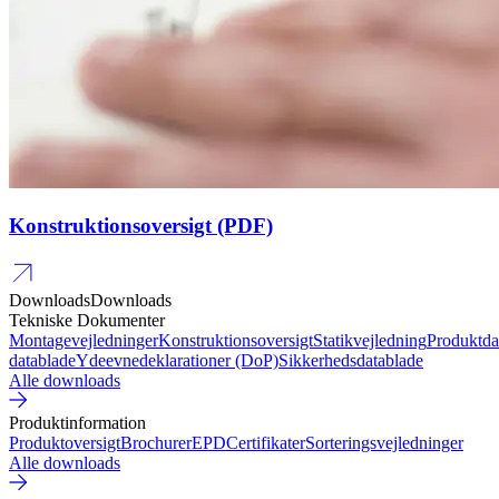
Konstruktionsoversigt (PDF)
Downloads
Downloads
Tekniske Dokumenter
Montagevejledninger
Konstruktionsoversigt
Statikvejledning
Produktda
datablade
Ydeevnedeklarationer (DoP)
Sikkerhedsdatablade
Alle downloads
Produktinformation
Produktoversigt
Brochurer
EPD
Certifikater
Sorteringsvejledninger
Alle downloads