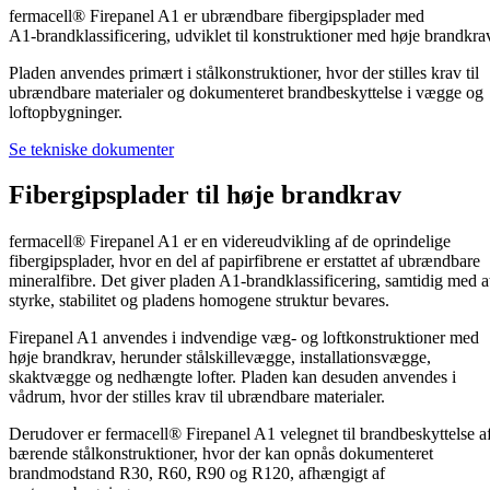
fermacell® Firepanel A1 er ubrændbare fibergipsplader med
A1‑brandklassificering, udviklet til konstruktioner med høje brandkra
Pladen anvendes primært i stålkonstruktioner, hvor der stilles krav til
ubrændbare materialer og dokumenteret brandbeskyttelse i vægge og
loftopbygninger.
Se tekniske dokumenter
Fibergipsplader til høje brandkrav
fermacell® Firepanel A1 er en videreudvikling af de oprindelige
fibergipsplader, hvor en del af papirfibrene er erstattet af ubrændbare
mineralfibre. Det giver pladen A1‑brandklassificering, samtidig med a
styrke, stabilitet og pladens homogene struktur bevares.
Firepanel A1 anvendes i indvendige væg- og loftkonstruktioner med
høje brandkrav, herunder stålskillevægge, installationsvægge,
skaktvægge og nedhængte lofter. Pladen kan desuden anvendes i
vådrum, hvor der stilles krav til ubrændbare materialer.
Derudover er fermacell® Firepanel A1 velegnet til brandbeskyttelse a
bærende stålkonstruktioner, hvor der kan opnås dokumenteret
brandmodstand R30, R60, R90 og R120, afhængigt af