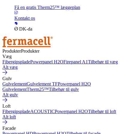
Få en gratis Therm25™ læggeplan
Kontakt os
DK-da
Produkter
Produkter
Væg
Fibergipsplade
Powerpanel H2O
Firepanel A1
Tilbehør til væg
Alt væg
Gulv
Gulvelement
Gulvelement TF
Powerpanel H2O
Gulvelement
Therm25™
Tilbehør til gulv
Alt gulv
Loft
Fibergipsplade
ACOUSTIC
Powerpanel H2O
Tilbehør til loft
Alt loft
Facade
Powerpanel HD
Powerpanel H2O
Tilbehør til facade