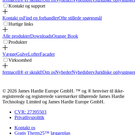
Kontakt og support
Kontakt os
Find en forhandler
Ofte stillede spørgsmål
Hurtige links
Alle produkter
Downloads
Orange Book
Produkter
Vægge
Gulve
Lofter
Facader
Virksomhed
fermacell® er skrald!
Om os
Nyheder
Nyhedsbrev
Juridiske oplysninge
© 2026 James Hardie Europe GmbH. ™ og ® henviser til ikke-
registrerede og registrerede varemærker tilhørende James Hardie
Technology Limited og James Hardie Europe GmbH.
CVR: 27395503
Privatlivspolitik
Kontakt os
Gratis Therm25™ læggeplan