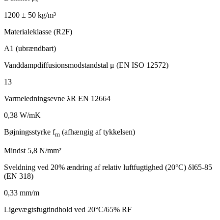
1200 ± 50 kg/m³
Materialeklasse (R2F)
A1 (ubrændbart)
Vanddampdiffusionsmodstandstal μ (EN ISO 12572)
13
Varmeledningsevne λR EN 12664
0,38 W/mK
Bøjningsstyrke f
(afhængig af tykkelsen)
m
Mindst 5,8 N/mm²
Sveldning ved 20% ændring af relativ luftfugtighed (20°C) δl65-85
(EN 318)
0,33 mm/m
Ligevægtsfugtindhold ved 20°C/65% RF