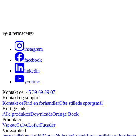
Følg fermacell®
instagram
facebook
linkedin
youtube
Kontakt os
+45 39 69 89 07
Kontakt og support
Kontakt os
Find en forhandler
Ofte stillede spørgsmål
Hurtige links
Alle produkter
Downloads
Orange Book
Produkter
Vægge
Gulve
Lofter
Facader
Virksomhed
fermacell® er skrald!
Om os
Nyheder
Nyhedsbrev
Juridiske oplysninge