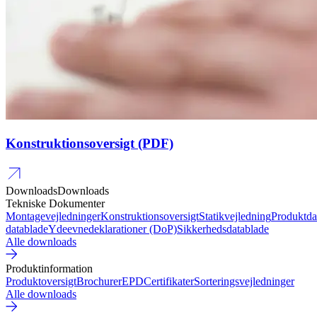
Konstruktionsoversigt (PDF)
Downloads
Downloads
Tekniske Dokumenter
Montagevejledninger
Konstruktionsoversigt
Statikvejledning
Produktda
datablade
Ydeevnedeklarationer (DoP)
Sikkerhedsdatablade
Alle downloads
Produktinformation
Produktoversigt
Brochurer
EPD
Certifikater
Sorteringsvejledninger
Alle downloads