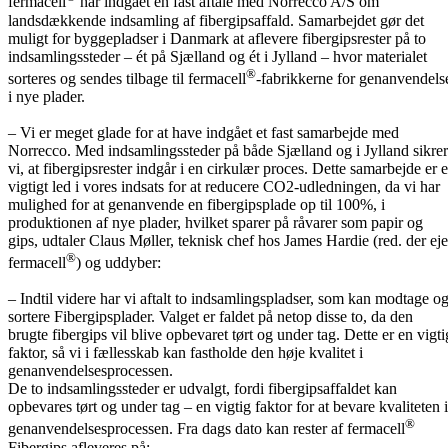
fermacell
har indgået en fast aftale med Norrecco A/S om
landsdækkende indsamling af fibergipsaffald. Samarbejdet gør det
muligt for byggepladser i Danmark at aflevere fibergipsrester på to
indsamlingssteder – ét på Sjælland og ét i Jylland – hvor materialet
®
sorteres og sendes tilbage til fermacell
-fabrikkerne for genanvendels
i nye plader.
– Vi er meget glade for at have indgået et fast samarbejde med
Norrecco. Med indsamlingssteder på både Sjælland og i Jylland sikrer
vi, at fibergipsrester indgår i en cirkulær proces. Dette samarbejde er e
vigtigt led i vores indsats for at reducere CO2-udledningen, da vi har
mulighed for at genanvende en fibergipsplade op til 100%, i
produktionen af nye plader, hvilket sparer på råvarer som papir og
gips, udtaler Claus Møller, teknisk chef hos James Hardie (red. der eje
®
fermacell
) og uddyber:
– Indtil videre har vi aftalt to indsamlingspladser, som kan modtage o
sortere Fibergipsplader. Valget er faldet på netop disse to, da den
brugte fibergips vil blive opbevaret tørt og under tag. Dette er en vigti
faktor, så vi i fællesskab kan fastholde den høje kvalitet i
genanvendelsesprocessen.
De to indsamlingssteder er udvalgt, fordi fibergipsaffaldet kan
opbevares tørt og under tag – en vigtig faktor for at bevare kvaliteten i
®
genanvendelsesprocessen. Fra dags dato kan rester af fermacell
Fibergips afleveres på: