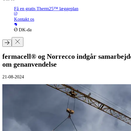
Få en gratis Therm25™ læggeplan
Kontakt os
DK-da
fermacell® og Norrecco indgår samarbejd
om genanvendelse
21-08-2024