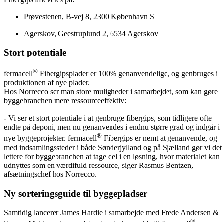
Prøvestenen, B-vej 8, 2300 København S
Agerskov, Geestruplund 2, 6534 Agerskov
Stort potentiale
®
fermacell
Fibergipsplader er 100% genanvendelige, og genbruges i
produktionen af nye plader.
Hos Norrecco ser man store muligheder i samarbejdet, som kan gøre
byggebranchen mere ressourceeffektiv:
- Vi ser et stort potentiale i at genbruge fibergips, som tidligere ofte
endte på deponi, men nu genanvendes i endnu større grad og indgår i
®
nye byggeprojekter. fermacell
Fibergips er nemt at genanvende, og
med indsamlingssteder i både Sønderjylland og på Sjælland gør vi det
lettere for byggebranchen at tage del i en løsning, hvor materialet kan
udnyttes som en værdifuld ressource, siger Rasmus Bentzen,
afsætningschef hos Norrecco.
Ny sorteringsguide til byggepladser
Samtidig lancerer James Hardie i samarbejde med Frede Andersen &
®