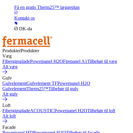
Få en gratis Therm25™ læggeplan
Kontakt os
DK-da
Produkter
Produkter
Væg
Fibergipsplade
Powerpanel H2O
Firepanel A1
Tilbehør til væg
Alt væg
Gulv
Gulvelement
Gulvelement TF
Powerpanel H2O
Gulvelement
Therm25™
Tilbehør til gulv
Alt gulv
Loft
Fibergipsplade
ACOUSTIC
Powerpanel H2O
Tilbehør til loft
Alt loft
Facade
Powerpanel HD
Powerpanel H2O
Tilbehør til facade