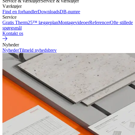
Service & værktøjer
Service & værktøjer
Værktøjer
Find en forhandler
Downloads
DB-numre
Service
Gratis Therm25™ læggeplan
Montagevideoer
Referencer
Ofte stillede
spørgsmål
Kontakt os
Nyheder
Nyheder
Tilmeld nyhedsbrev