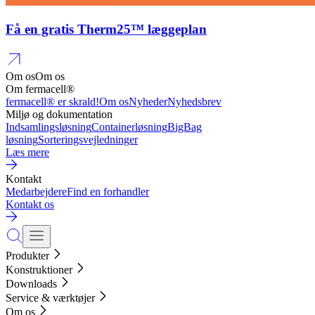
Få en gratis Therm25™ læggeplan
Om os
Om os
Om fermacell®
fermacell® er skrald!
Om os
Nyheder
Nyhedsbrev
Miljø og dokumentation
Indsamlingsløsning
Containerløsning
BigBag
løsning
Sorteringsvejledninger
Læs mere
Kontakt
Medarbejdere
Find en forhandler
Kontakt os
Produkter
Konstruktioner
Downloads
Service & værktøjer
Om os