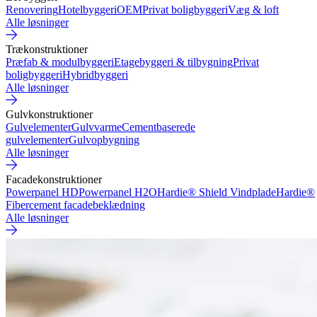
Renovering
Hotelbyggeri
OEM
Privat boligbyggeri
Væg & loft
Alle løsninger
Trækonstruktioner
Præfab & modulbyggeri
Etagebyggeri & tilbygning
Privat
boligbyggeri
Hybridbyggeri
Alle løsninger
Gulvkonstruktioner
Gulvelementer
Gulvvarme
Cementbaserede
gulvelementer
Gulvopbygning
Alle løsninger
Facadekonstruktioner
Powerpanel HD
Powerpanel H2O
Hardie® Shield Vindplade
Hardie®
Fibercement facadebeklædning
Alle løsninger