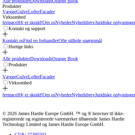
Alle produkter
Downloads
Orange Book
Produkter
Vægge
Gulve
Lofter
Facader
Virksomhed
fermacell® er skrald!
Om os
Nyheder
Nyhedsbrev
Juridiske oplysninge
Kontakt og support
Kontakt os
Find en forhandler
Ofte stillede spørgsmål
Hurtige links
Alle produkter
Downloads
Orange Book
Produkter
Vægge
Gulve
Lofter
Facader
Virksomhed
fermacell® er skrald!
Om os
Nyheder
Nyhedsbrev
Juridiske oplysninge
© 2026 James Hardie Europe GmbH. ™ og ® henviser til ikke-
registrerede og registrerede varemærker tilhørende James Hardie
Technology Limited og James Hardie Europe GmbH.
CVR: 27395503